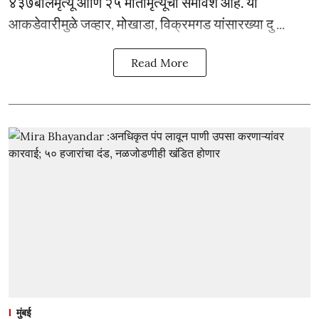
४३७बालमृत्यू आणि २५ मातामृत्यूंचा समावेश आहे. या
आकडेवारीमुळे जव्हार, मोखाडा, विक्रमगड यांसारख्या दु ...
Read More
मुंबई