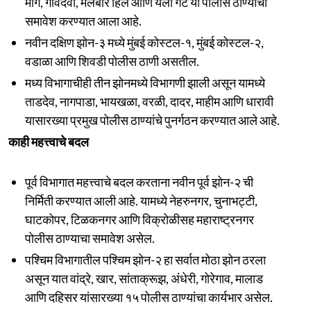
मार्ग, गावदेवी, मलबार हिल आणि यलो गेट या पोलीस ठाण्यांचा
समावेश करण्यात आला आहे.
नवीन दक्षिण झोन-३ मध्ये मुंबई कोस्टल-१, मुंबई कोस्टल-२,
वडाळा आणि शिवडी पोलीस ठाणी असतील.
मध्य विभागाचीही तीन झोनमध्ये विभागणी झाली असून यामध्ये
ताडदेव, नागपाडा, भायखळा, वरळी, दादर, माहीम आणि धारावी
यासारख्या प्रमुख पोलीस ठाण्यांचे पुनर्गठन करण्यात आले आहे.
काही महत्त्वाचे बदल
पूर्व विभागात महत्त्वाचे बदल करताना नवीन पूर्व झोन-२ ची
निर्मिती करण्यात आली आहे. यामध्ये नेहरुनगर, चुनाभट्टी,
घाटकोपर, टिळकनगर आणि विक्रोळीसह महाराष्ट्रनगर
पोलीस ठाण्याचा समावेश असेल.
पश्चिम विभागातील पश्चिम झोन-२ हा सर्वात मोठा झोन ठरला
असून यात वांद्रे, खार, सांताक्रूझ, अंधेरी, गोरेगाव, मालाड
आणि दहिसर यांसारख्या १५ पोलीस ठाण्यांचा कार्यभार असेल.