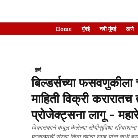
Home
मुंबई
नवी मुंबई
ठाणे
मुंबई
बिल्डर्सच्या फसवणुकीला च
माहिती विक्री करारातच द्
प्रोजेक्ट्सना लागू - महार
विकासकाने कबूल केलेल्या सोयीसुविधा रहिवाशांना
प्रकल्पाची संस्था किंवा त्यांचा समूह यांना कधी ह