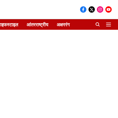
ाइफस्टाइल
आंतरराष्ट्रीय
अक्षररंग