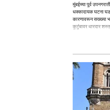
मुंबईच्या पूर्व उपनगर
धक्कादायक घटना घडली 
कारणावरून सख्ख्या भाव
कुटुंबावर धारदार शस्त्