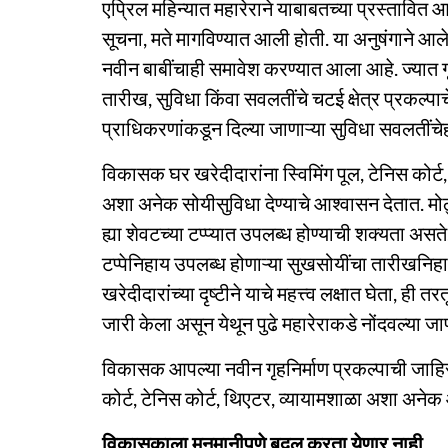
एप्रिल महिन्यात महारेराने याबाबतच्या प्रस्तावित 
सूचना, मते मागविण्यात आली होती. या अनुषंगाने आल
नवीन बाबींचाही समावेश करण्यात आला आहे. ज्यात गृ
तारीख, सुविधा किंवा सवलतींचे चटई क्षेत्र प्रकल्
प्राधिकरणांकडून दिल्या जाणाऱ्या सुविधा सवलतीं
विकासक घर खरेदीदारांना स्विमिंग पूल, टेनिस कोर्ट, 
अशा अनेक सोयीसुविधा देण्याचे आश्वासन देतात. मो
ह्या शेवटच्या टप्प्यात उपलब्ध होण्याची शक्यता अस
टप्पेनिहाय उपलब्ध होणाऱ्या सुखसोयींचा तारीखनि
खरेदीदारांच्या दृष्टीने याचे महत्त्व लक्षात घेता, ह
जारी केला असून येथून पुढे महारेराकडे नोंदवल्या जाणा
विकासक आपल्या नवीन गृहनिर्माण प्रकल्पाची जाहिरा
कोर्ट, टेनिस कोर्ट, थिएटर, व्यायामशाळा अशा अ
विकासकाला मनमानीपणे बदल करता येणार नाही