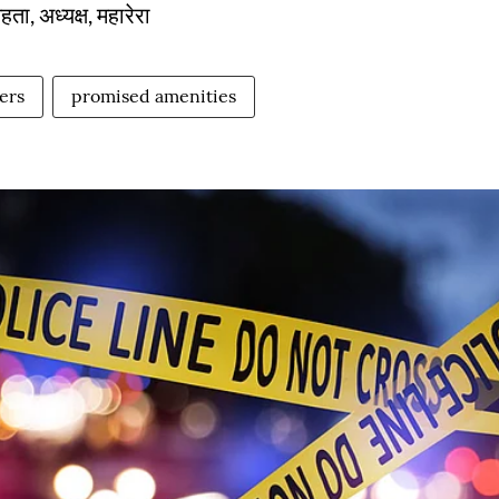
ता, अध्यक्ष, महारेरा
ers
promised amenities