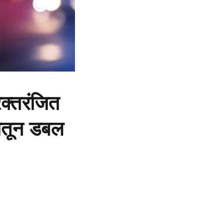
क्तरंजित
दातून डबल