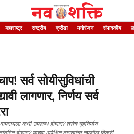
महाराष्ट्र
राष्ट्रीय
क्रीडा
मनोरंजन
संपादकीय
ल
ाप! सर्व सोयीसुविधांची
यावी लागणार, निर्णय सर्व
ेरा
 वापरायला कधी उपलब्ध होणार? तसेच गृहनिर्माण
स्तांतरित होणार? याच्या अपेक्षित तारखांचा तपशील विक्री