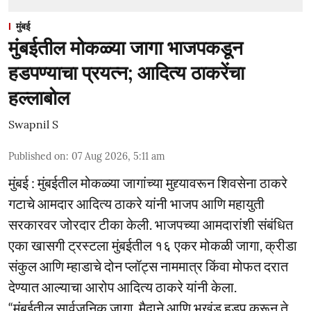
मुंबई
मुंबईतील मोकळ्या जागा भाजपकडून
हडपण्याचा प्रयत्न; आदित्य ठाकरेंचा
हल्लाबोल
Swapnil S
Published on
:
07 Aug 2026, 5:11 am
मुंबई : मुंबईतील मोकळ्या जागांच्या मुद्द्यावरून शिवसेना ठाकरे
गटाचे आमदार आदित्य ठाकरे यांनी भाजप आणि महायुती
सरकारवर जोरदार टीका केली. भाजपच्या आमदारांशी संबंधित
एका खासगी ट्रस्टला मुंबईतील १६ एकर मोकळी जागा, क्रीडा
संकुल आणि म्हाडाचे दोन प्लॉट्स नाममात्र किंवा मोफत दरात
देण्यात आल्याचा आरोप आदित्य ठाकरे यांनी केला.
“मुंबईतील सार्वजनिक जागा, मैदाने आणि भूखंड हडप करून ते