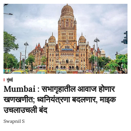
मुंबई
Mumbai : सभागृहातील आवाज होणार
खणखणीत; ध्वनियंत्रणा बदलणार, माइक
उचलाउचली बंद
Swapnil S