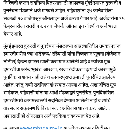
निश्चिती करून सदनिका वितरणासाठी म्हाडाच्या मुंबई इमारत दुरुस्ती व
पुनर्रचना मंडळाने अर्ज मागवले आहेत. रहिवाशांना २७ जानेवारीला
सकाळी १० वाजेपासून ऑनलाइन अर्ज करता येणार आहे. अर्जदारांना १५
फेब्रुवारीला रात्री ११.५९ वाजेपर्यंत ऑनलाइन नोंदणी व अर्ज भरता
येणार आहे.
मुंबई इमारत दुरुस्ती व पुनर्रचना मंडळाच्या अखत्यारितील उपकरप्राप्त
इमारतीमधील ज्या भाडेकरू/ रहिवासी यांना निष्कासन सूचना (व्हेकेशन
नोटीस) देऊन इमारत खाली करण्यात आलेली आहे व त्यांच्या मूळ
इमारतीचा अरुंद भूखंड, आरक्षण, रस्ता रुंदीकरण इत्यादी कारणामुळे
पुनर्विकास शक्य नाही तसेच उपकरप्राप्त इमारती पुनर्रचित झालेल्या
आहेत. परंतु, कमी सदनिका बांधण्यात आल्या आहेत, अशा वंचित मूळ
भाडेकरू, रहिवासी यांना या आधी मंडळाद्वारे पुनर्रचित, पुनर्विकसित
इमारतीमध्ये कायमस्वरूपी सदनिका देण्यात आलेली नाही व त्यांचे
वारसदार संक्रमण शिबिरात स्वतः अधिवास धारण करत आहेत,
अशासाठी ही ऑनलाइन अर्ज प्रकिया राबवण्यात येत आहे.
म्हाडाच्या
www.mhada.gov.in
या संकेतस्थळावर सिटीझन