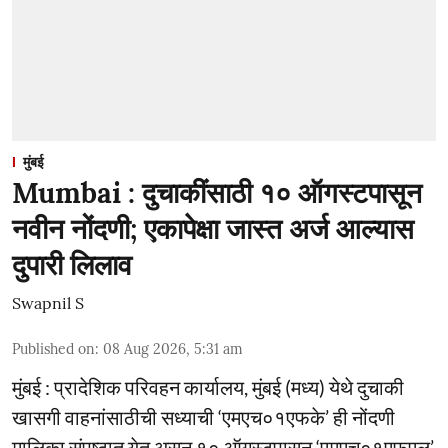
मुंबई
Mumbai : दुचाकींसाठी १० ऑगस्टपासून
नवीन नोंदणी; एकापेक्षा जास्त अर्ज आल्यास
दुपारी लिलाव
Swapnil S
Published on
:
08 Aug 2026, 5:31 am
मुंबई : प्रादेशिक परिवहन कार्यालय, मुंबई (मध्य) येथे दुचाकी
खासगी वाहनांसाठीची सध्याची ‘एमएच०१एफके’ ही नोंदणी
मालिका संपुष्टात येत असून १० ऑगस्टपासून ‘एमएच०१एफएल’