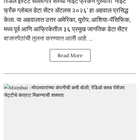
रिअल इस्टेट सल्लागार संस्था नाइट फ्रँकने गुरुवारी ‘नाइट
फ्रँक ग्लोबल डेटा सेंटर ॲटलस २०२६’ हा अहवाल प्रसिद्ध
केला. या अहवालात उत्तर अमेरिका, युरोप, आशिया-पॅसिफिक,
मध्य पूर्व आणि आफ्रिकेतील ३६ प्रमुख जागतिक डेटा सेंटर
बाजारपेठांची तुलना करण्यात आली आहे. ...
Read More