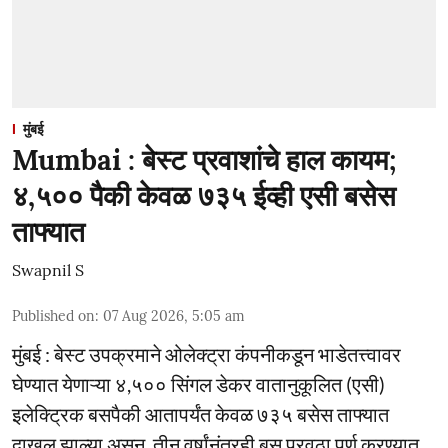
मुंबई
Mumbai : बेस्ट प्रवाशांचे हाल कायम;
४,५०० पैकी केवळ ७३५ ईव्ही एसी बसेस
ताफ्यात
Swapnil S
Published on
:
07 Aug 2026, 5:05 am
मुंबई : बेस्ट उपक्रमाने ओलेक्ट्रा कंपनीकडून भाडेतत्त्वावर
घेण्यात येणाऱ्या ४,५०० सिंगल डेकर वातानुकूलित (एसी)
इलेक्ट्रिक बसपैकी आतापर्यंत केवळ ७३५ बसेस ताफ्यात
दाखल झाल्या असून, तीन वर्षांनंतरही बस पुरवठा पूर्ण करण्यात