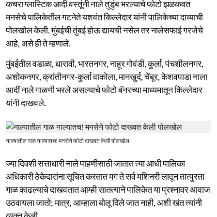
कचरा प्लास्टिक आदी वस्तूंनी नाले तुडुंब भरल्याचे फोटो झळकवत
मनसेचे पालिकेतील गटनेते यशवंत किल्लेदार यांनी पालिकेच्या दाव्याची
पोलखोल केली. मुंबईची तुंबई होऊ द्यायची नसेल तर नालेसफाई गरजेचे
आहे, असे ही ते म्हणाले.
मुंबईतील वडाळा, धारावी, भारतनगर, नाहूर गोवंडी, कुर्ला, पंचशीलनगर,
अशोकनगर, क्रांतीनगर-कुर्ला वाकोला, मानखुर्द, चेंबूर, केशवपाडा नाला
आदीं नाले गाळणी भरले असल्याचे फोटो बॅनरच्या माध्यमातून किल्लेदार
यांनी दाखवले.
नाल्यातील गाळ नाल्यातच! मनसेने फोटो दाखवत केली पोलखोल
ज्या दिवशी सत्ताधारी नाले पाहणीसाठी जातात त्या आधी पालिका
अधिकारी ठेकेदारांना सूचित करतात मग ते सर्व मशिनरी लावून तात्पुरता
गाळ काढल्याचे दाखवतात आम्ही सातत्याने पालिकेत या प्रश्नावर आवाज
उठवायला जातो; मात्र, आम्हाला बोलू दिले जात नाही, अशी खंत त्यांनी
व्यक्त केली.