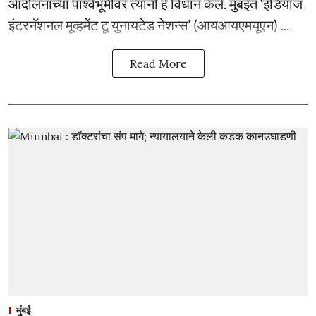
आंदोलनांच्या पार्श्वभूमीवर त्यांनी हे विधान केले. मुंबईत ‘इंडियाज
इंटरनॅशनल मूव्हमेंट टू युनायटेड नेशन्स’ (आयआयएमयूएन) ...
Read More
मुंबई