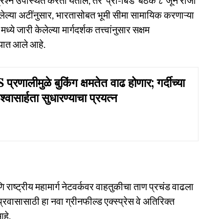
ा प्रश्न उपस्थित करता येतील, तर ‘प्री-बिड’ बैठक ८ जून रोजी
केलेल्या अटींनुसार, भारतासोबत भूमी सीमा सामायिक करणाऱ्या
ये जारी केलेल्या मार्गदर्शक तत्त्वांनुसार सक्षम
यात आले आहे.
S प्रणालीमुळे बुकिंग क्षमतेत वाढ होणार; गर्दीच्या
श्वासार्हता सुधारण्याचा प्रयत्न
णि राष्ट्रीय महामार्ग नेटवर्कवर वाहतुकीचा ताण प्रचंड वाढला
वासासाठी हा नवा ग्रीनफील्ड एक्स्प्रेस वे अतिरिक्त
आहे.