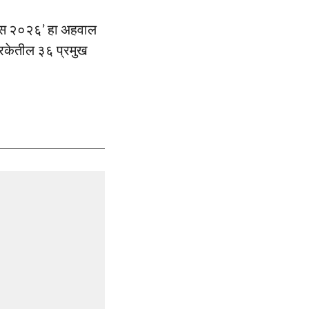
ॲटलस २०२६’ हा अहवाल
्रिकेतील ३६ प्रमुख