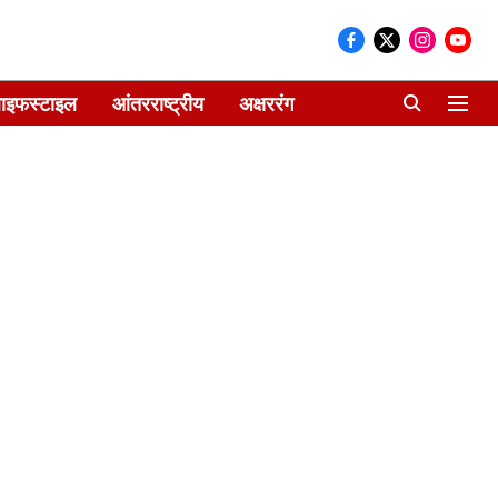
ाइफस्टाइल
आंतरराष्ट्रीय
अक्षररंग