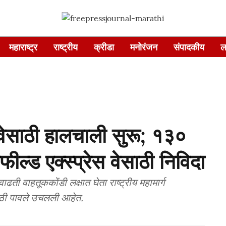
महाराष्ट्र
राष्ट्रीय
क्रीडा
मनोरंजन
संपादकीय
ल
ेस वेसाठी हालचाली सुरू; १३०
फील्ड एक्स्प्रेस वेसाठी निविदा
वाढती वाहतूककोंडी लक्षात घेता राष्ट्रीय महामार्ग
ेसाठी पावले उचलली आहेत.