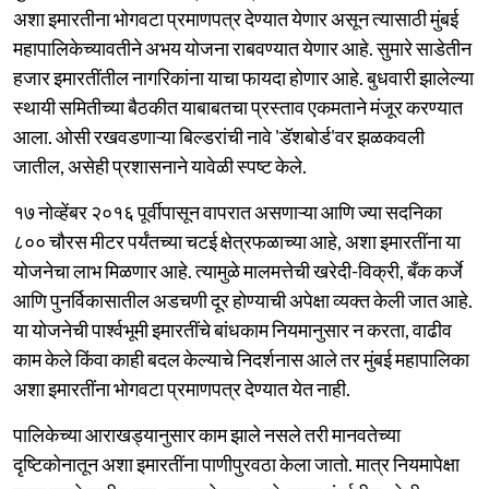
अशा इमारतीना भोगवटा प्रमाणपत्र देण्यात येणार असून त्यासाठी मुंबई
महापालिकेच्यावतीने अभय योजना राबवण्यात येणार आहे. सुमारे साडेतीन
हजार इमारतींतील नागरिकांना याचा फायदा होणार आहे. बुधवारी झालेल्या
स्थायी समितीच्या बैठकीत याबाबतचा प्रस्ताव एकमताने मंजूर करण्यात
आला. ओसी रखवडणाऱ्या बिल्डरांची नावे 'डॅशबोर्ड'वर झळकवली
जातील, असेही प्रशासनाने यावेळी स्पष्ट केले.
१७ नोव्हेंबर २०१६ पूर्वीपासून वापरात असणाऱ्या आणि ज्या सदनिका
८०० चौरस मीटर पर्यंतच्या चटई क्षेत्रफळाच्या आहे, अशा इमारतींना या
योजनेचा लाभ मिळणार आहे. त्यामुळे मालमत्तेची खरेदी-विक्री, बँक कर्जे
आणि पुनर्विकासातील अडचणी दूर होण्याची अपेक्षा व्यक्त केली जात आहे.
या योजनेची पार्श्वभूमी इमारतींचे बांधकाम नियमानुसार न करता, वाढीव
काम केले किंवा काही बदल केल्याचे निदर्शनास आले तर मुंबई महापालिका
अशा इमारतींना भोगवटा प्रमाणपत्र देण्यात येत नाही.
पालिकेच्या आराखड्यानुसार काम झाले नसले तरी मानवतेच्या
दृष्टिकोनातून अशा इमारतींना पाणीपुरवठा केला जातो. मात्र नियमापेक्षा