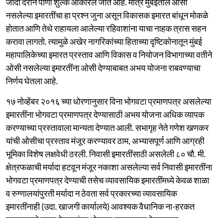
जादा दराने पाणी शुल्क आकारले जात आहे. मात्र मुंबईतील ओसी
नसलेल्या इमारतींचा हा प्रश्न जुना असून विकासक इमारत बांधून मोकळे
होतात आणि तेथे राहायला आलेल्या रहिवाशांना याचा नाहक त्रास सहन
करावा लागतो. त्यामुळे अखेर नागरिकांच्या हिताच्या दृष्टिकोनातून मुंबई
महापालिकेच्या इमारत प्रस्ताव आणि विकास व नियोजन विभागाच्या वतीने
ओसी नसलेल्या इमारतींना ओसी देण्याबाबत अभय योजना राबवण्याचा
निर्णय घेतला आहे.
१७ नोव्हेंबर २०१६ च्या धोरणानुसार विना भोगवटा प्रमाणपत्र असलेल्या
इमारतींना भोगवटा प्रमाणपत्र देण्यासाठी अभय योजना अधिक व्यापक
करण्याच्या प्रस्तावाला मान्यता देण्यात आली. सभागृह नेते गणेश खणकर
यांची ओसीचा प्रस्ताव मंजूर करण्यावर ठाम, अभ्यासपूर्ण आणि आग्रही
भूमिका विशेष लक्षवेधी ठरली. निवासी इमारतींसाठी असलेली ८० चौ. मी.
क्षेत्रफळाची मर्यादा हटवून मंजूर नकाशा असलेल्या सर्व निवासी इमारतींना
भोगवटा प्रमाणपत्र देण्याची तसेच व्यावसायिक इमारतींमध्ये केवळ शाळा
व रुग्णालयांपुरती मर्यादा न ठेवता सर्व प्रकारच्या व्यावसायिक
इमारतींनाही (उदा. खाजगी कार्यालये) आवश्यक वैधानिक ना-हरकत