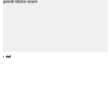
मुंबई
Mumbai : लोकल प्रवाशांची बघ्याची
भूमिका; सीटच्या वादातून एका इसमाची
महिलेला मारहाण
Krantee V. Kale
Published on
:
08 Aug 2026, 3:45 am