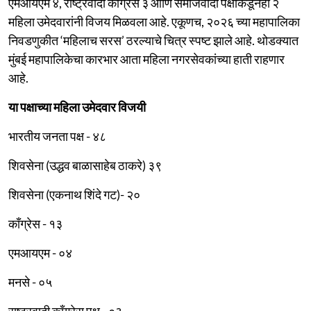
एमआयएम ४, राष्ट्रवादी काँग्रेस ३ आणि समाजवादी पक्षाकडूनही २
महिला उमेदवारांनी विजय मिळवला आहे. एकूणच, २०२६ च्या महापालिका
निवडणुकीत ‘महिलाच सरस’ ठरल्याचे चित्र स्पष्ट झाले आहे. थोडक्यात
मुंबई महापालिकेचा कारभार आता महिला नगरसेवकांच्या हाती राहणार
आहे.
या पक्षाच्या महिला उमेदवार विजयी
भारतीय जनता पक्ष - ४८
शिवसेना (उद्धव बाळासाहेब ठाकरे) ३९
शिवसेना (एकनाथ शिंदे गट)- २०
काँग्रेस - १३
एमआयएम - ०४
मनसे - ०५
राष्ट्रवादी काँग्रेस पक्ष - ०३