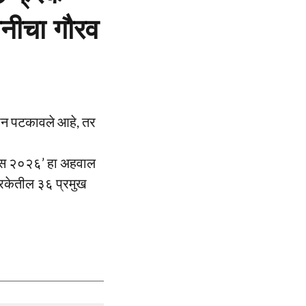
ानीचा गौरव
्थान पटकावले आहे, तर
ॲटलस २०२६’ हा अहवाल
्रिकेतील ३६ प्रमुख