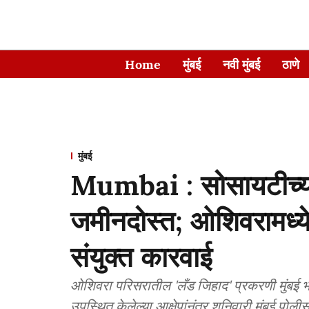
Home
मुंबई
नवी मुंबई
ठाणे
मुंबई
Mumbai : सोसायटीच्य
जमीनदोस्त; ओशिवरामध्ये 
संयुक्त कारवाई
ओशिवरा परिसरातील 'लँड जिहाद' प्रकरणी मुंबई भ
उपस्थित केलेल्या आक्षेपांनंतर शनिवारी मुंबई पोली