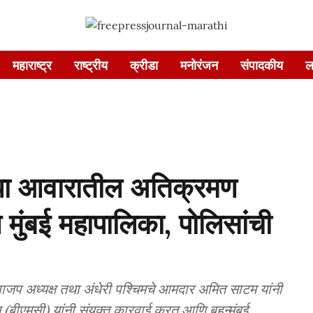
महाराष्ट्र
राष्ट्रीय
क्रीडा
मनोरंजन
संपादकीय
ल
ा आवारातील अतिक्रमण
मुंबई महापालिका, पोलिसांची
ाजप अध्यक्ष तथा अंधेरी पश्चिमचे आमदार अमित साटम यांनी
स (बीएमसी) यांनी संयुक्त कारवाई करत आणि बृहन्मुंबई