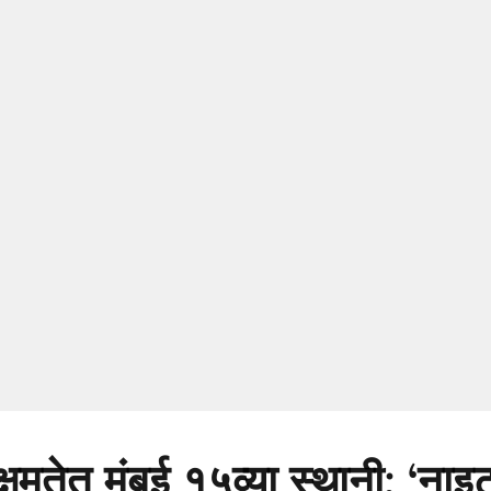
क्षमतेत मुंबई १५व्या स्थानी; ‘नाइ