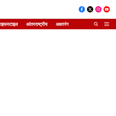
ाइफस्टाइल
आंतरराष्ट्रीय
अक्षररंग