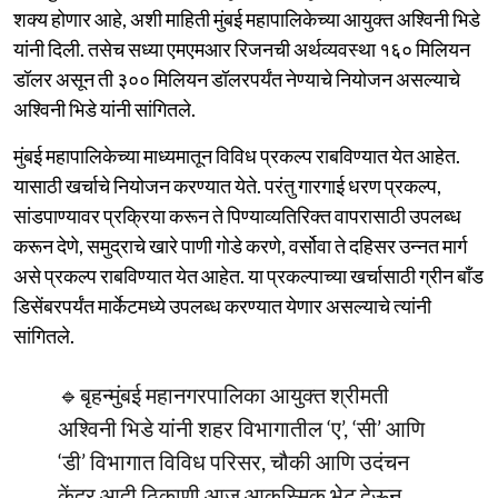
शक्य होणार आहे, अशी माहिती मुंबई महापालिकेच्या आयुक्त अश्विनी भिडे
यांनी दिली. तसेच सध्या एमएमआर रिजनची अर्थव्यवस्था १६० मिलियन
डॉलर असून ती ३०० मिलियन डॉलरपर्यंत नेण्याचे नियोजन असल्याचे
अश्विनी भिडे यांनी सांगितले.
मुंबई महापालिकेच्या माध्यमातून विविध प्रकल्प राबविण्यात येत आहेत‌.
यासाठी खर्चाचे नियोजन करण्यात येते. परंतु गारगाई धरण प्रकल्प,
सांडपाण्यावर प्रक्रिया करून ते पिण्याव्यतिरिक्त वापरासाठी उपलब्ध
करून देणे, समुद्राचे खारे पाणी गोडे करणे, वर्सोवा ते दहिसर उन्नत मार्ग
असे प्रकल्प राबविण्यात येत आहेत. या प्रकल्पाच्या खर्चासाठी ग्रीन बाँड
डिसेंबरपर्यंत मार्केटमध्ये उपलब्ध करण्यात येणार असल्याचे त्यांनी
सांगितले.
🔹बृहन्मुंबई महानगरपालिका आयुक्त श्रीमती
अश्विनी भिडे यांनी शहर विभागातील ‘ए’, ‘सी’ आणि
‘डी’ विभागात विविध परिसर, चौकी आणि उदंचन
केंद्र आदी ठिकाणी आज आकस्मिक भेट देऊन