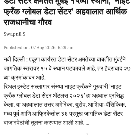
डेटा सेंटर क्षमतेत मुंबई १५व्या स्थानी; ‘नाइट
फ्रँक ग्लोबल डेटा सेंटर’ अहवालात आर्थिक
राजधानीचा गौरव
Swapnil S
Published on
:
07 Aug 2026, 6:29 am
नवी दिल्ली : एकूण कार्यरत डेटा सेंटर क्षमतेच्या बाबतीत मुंबईने
जागतिक स्तरावर १५ वे स्थान पटकावले आहे, तर हैदराबाद २७
व्या क्रमांकावर आहे.
रिअल इस्टेट सल्लागार संस्था नाइट फ्रँकने गुरुवारी ‘नाइट
फ्रँक ग्लोबल डेटा सेंटर ॲटलस २०२६’ हा अहवाल प्रसिद्ध
केला. या अहवालात उत्तर अमेरिका, युरोप, आशिया-पॅसिफिक,
मध्य पूर्व आणि आफ्रिकेतील ३६ प्रमुख जागतिक डेटा सेंटर
बाजारपेठांची तुलना करण्यात आली आहे. ...