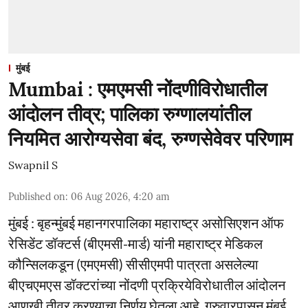
मुंबई
Mumbai : एमएमसी नोंदणीविरोधातील
आंदोलन तीव्र; पालिका रुग्णालयांतील
नियमित आरोग्यसेवा बंद, रुग्णसेवेवर परिणाम
Swapnil S
Published on
:
06 Aug 2026, 4:20 am
मुंबई : बृहन्मुंबई महानगरपालिका महाराष्ट्र असोसिएशन ऑफ
रेसिडेंट डॉक्टर्स (बीएमसी-मार्ड) यांनी महाराष्ट्र मेडिकल
कौन्सिलकडून (एमएमसी) सीसीएमपी पात्रता असलेल्या
बीएचएमएस डॉक्टरांच्या नोंदणी प्रक्रियेविरोधातील आंदोलन
आणखी तीव्र करण्याचा निर्णय घेतला आहे. गुरुवारपासून मुंबई