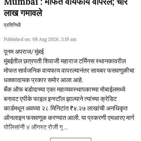
Mumbai : मोफत वायफाय वापरले; चार
लाख गमावले
प्रतिनिधी
Published on
:
08 Aug 2026, 3:19 am
पूनम अपराज/ मुंबई
मुंबईतील छत्रपती शिवाजी महाराज टर्मिनस स्थानकावरील
मोफत सार्वजनिक वायफाय वापरल्यानंतर सायबर फसवणुकीचा
धक्कादायक प्रकार समोर आला आहे.
बँक ऑफ बडोदाच्या एका महाव्यवस्थापकाच्या मोबाईलमध्ये
बनावट एपीके फाइल इन्स्टॉल झाल्याने त्यांच्या क्रेडिट
कार्डमधून अवघ्या २८ मिनिटांत ₹४.२७ लाखांची अनधिकृत
ऑनलाइन फसवणूक करण्यात आली. या प्रकरणी एमआरए मार्ग
पोलिसांनी ४ ऑगस्ट रोजी गु ...