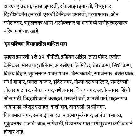
आरएनए उद्यान, म्हाडा इमारती, रॉकलाइन इमारती, विष्णूनगर,
व्हिडीओकॉन इमारती, एसजी केमिकल इमारती, प्रयागनगर, ओम
गणेशनगर, राहुलनगर आणि अशोकनगर या भागांमध्ये पाणीपुरवठ्यावर
परिणाम होणार आहे.
‘एम पश्चिम’ विभागातील बाधित भाग
एमएस इमारती १ ते ३२, बीपीटी, इंडियन ऑईल, टाटा पॉवर, एजीस
केमिकल, भारत पेट्रोलियम, आरसीएफ लिमिटेड, चेंबूर कॅम्प, सिंधी कॅम्प,
विजय विहार, सुमननगर, भक्ती भवन, चिखलवाडी, समर्थनगर, बसंत पार्क,
गांधी बाजार, जनता बाजार, इंदिरानगर, गोल्फ क्लब परिसर, रामटेकडी,
तोलाराम टॉवर, कोकणनगर, गणेशनगर, विजयनगर, अशोकनगर, सिंधी
सोसायटी, जिल्हाधिकारी वसाहत, मरवली चर्च, आरसी मार्ग, माहूल गाव,
आंबापाडा, म्हैसूर वसाहत, वाशी गाव, वाडवली, लक्ष्मीनगर,
जिजामातानगर, रमाबाई वसाहत, महात्मा फुलेनगर, अजंठा वसाहत,
मुकुंदनगर, पंजाबी चाळ, नागेवाडी, छेडानगर यात पाणीपुरवठा कमी दाबाने
होणार आहे.