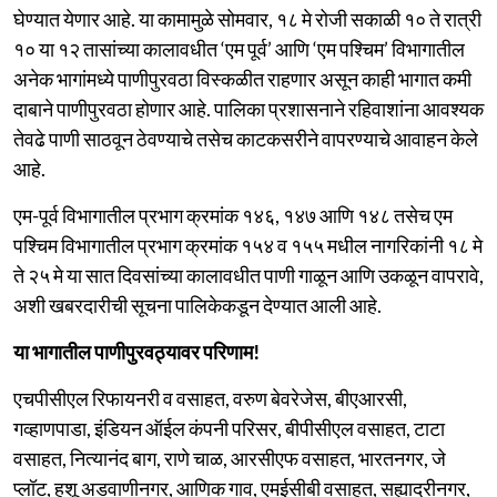
घेण्यात येणार आहे. या कामामुळे सोमवार, १८ मे रोजी सकाळी १० ते रात्री
१० या १२ तासांच्या कालावधीत ‘एम पूर्व’ आणि ‘एम पश्चिम’ विभागातील
अनेक भागांमध्ये पाणीपुरवठा विस्कळीत राहणार असून काही भागात कमी
दाबाने पाणीपुरवठा होणार आहे. पालिका प्रशासनाने रहिवाशांना आवश्यक
तेवढे पाणी साठवून ठेवण्याचे तसेच काटकसरीने वापरण्याचे आवाहन केले
आहे.
एम-पूर्व विभागातील प्रभाग क्रमांक १४६, १४७ आणि १४८ तसेच एम
पश्चिम विभागातील प्रभाग क्रमांक १५४ व १५५ मधील नागरिकांनी १८ मे
ते २५ मे या सात दिवसांच्या कालावधीत पाणी गाळून आणि उकळून वापरावे,
अशी खबरदारीची सूचना पालिकेकडून देण्यात आली आहे.
या भागातील पाणीपुरवठ्यावर परिणाम!
एचपीसीएल रिफायनरी व वसाहत, वरुण बेवरेजेस, बीएआरसी,
गव्हाणपाडा, इंडियन ऑईल कंपनी परिसर, बीपीसीएल वसाहत, टाटा
वसाहत, नित्यानंद बाग, राणे चाळ, आरसीएफ वसाहत, भारतनगर, जे
प्लॉट, हशू अडवाणीनगर, आणिक गाव, एमईसीबी वसाहत, सह्याद्रीनगर,