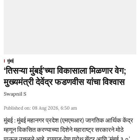
मुंबई
‘तिसऱ्या मुंबई’च्या विकासाला मिळणार वेग;
मुख्यमंत्री देवेंद्र फडणवीस यांचा विश्वास
Swapnil S
Published on
:
08 Aug 2026, 6:50 am
मुंबई : मुंबई महानगर प्रदेश (एमएमआर) जागतिक आर्थिक केंद्र
म्हणून विकसित करण्याच्या दिशेने महाराष्ट्र सरकारने मोठे
पाऊल उचलले आहे. रायगड-पेण ग्रोथ सेंटर आणि ‘मुंबई ३.०’