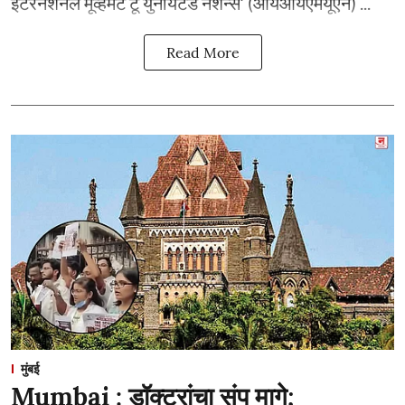
इंटरनॅशनल मूव्हमेंट टू युनायटेड नेशन्स’ (आयआयएमयूएन) ...
Read More
मुंबई
Mumbai : डॉक्टरांचा संप मागे;