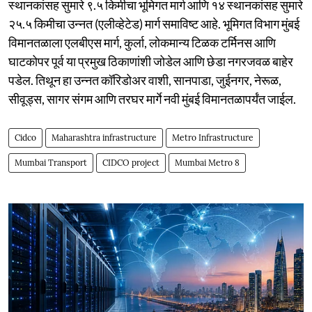
स्थानकांसह सुमारे ९.५ किमीचा भूमिगत मार्ग आणि १४ स्थानकांसह सुमारे
२५.५ किमीचा उन्नत (एलीव्हेटेड) मार्ग समाविष्ट आहे. भूमिगत विभाग मुंबई
विमानतळाला एलबीएस मार्ग, कुर्ला, लोकमान्य टिळक टर्मिनस आणि
घाटकोपर पूर्व या प्रमुख ठिकाणांशी जोडेल आणि छेडा नगरजवळ बाहेर
पडेल. तिथून हा उन्नत कॉरिडोअर वाशी, सानपाडा, जुईनगर, नेरूळ,
सीवूड्स, सागर संगम आणि तरघर मार्गे नवी मुंबई विमानतळापर्यंत जाईल.
Cidco
Maharashtra infrastructure
Metro Infrastructure
Mumbai Transport
CIDCO project
Mumbai Metro 8