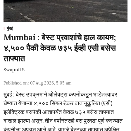
मुंबई
Mumbai : बेस्ट प्रवाशांचे हाल कायम;
४,५०० पैकी केवळ ७३५ ईव्ही एसी बसेस
ताफ्यात
Swapnil S
Published on
:
07 Aug 2026, 5:05 am
मुंबई : बेस्ट उपक्रमाने ओलेक्ट्रा कंपनीकडून भाडेतत्त्वावर
घेण्यात येणाऱ्या ४,५०० सिंगल डेकर वातानुकूलित (एसी)
इलेक्ट्रिक बसपैकी आतापर्यंत केवळ ७३५ बसेस ताफ्यात
दाखल झाल्या असून, तीन वर्षांनंतरही बस पुरवठा पूर्ण करण्यात
कंपनीला अपयश आले आहे. यामुळे बेस्टच्या ताफ्यात अपेक्षित