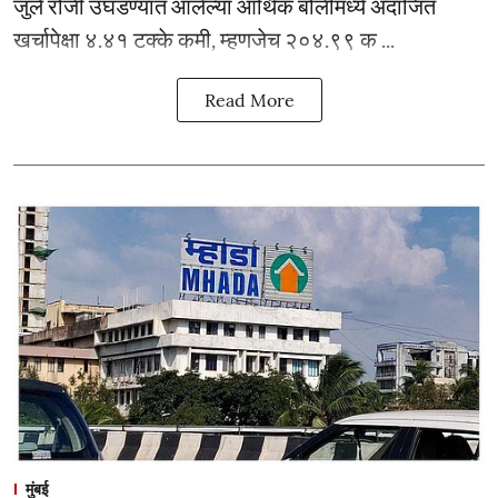
जुलै रोजी उघडण्यात आलेल्या आर्थिक बोलीमध्ये अंदाजित
खर्चापेक्षा ४.४१ टक्के कमी, म्हणजेच २०४.९९ क ...
Read More
मुंबई