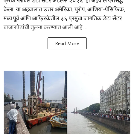
फ्रँक ग्लोबल डेटा सेंटर ॲटलस २०२६’ हा अहवाल प्रसिद्ध
केला. या अहवालात उत्तर अमेरिका, युरोप, आशिया-पॅसिफिक,
मध्य पूर्व आणि आफ्रिकेतील ३६ प्रमुख जागतिक डेटा सेंटर
बाजारपेठांची तुलना करण्यात आली आहे. ...
Read More