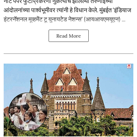
नीट पेपर फुटीप्रकरणी नुकत्याच झालेल्या तरुणाईच्या
आंदोलनांच्या पार्श्वभूमीवर त्यांनी हे विधान केले. मुंबईत ‘इंडियाज
इंटरनॅशनल मूव्हमेंट टू युनायटेड नेशन्स’ (आयआयएमयूएन) ...
Read More