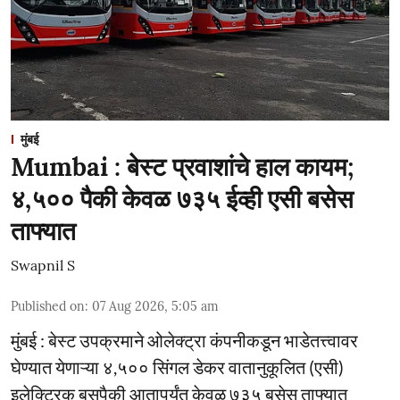
मुंबई
Mumbai : बेस्ट प्रवाशांचे हाल कायम;
४,५०० पैकी केवळ ७३५ ईव्ही एसी बसेस
ताफ्यात
Swapnil S
Published on
:
07 Aug 2026, 5:05 am
मुंबई : बेस्ट उपक्रमाने ओलेक्ट्रा कंपनीकडून भाडेतत्त्वावर
घेण्यात येणाऱ्या ४,५०० सिंगल डेकर वातानुकूलित (एसी)
इलेक्ट्रिक बसपैकी आतापर्यंत केवळ ७३५ बसेस ताफ्यात