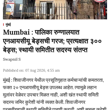
मुंबई
Mumbai : पालिका रुग्णालयात
एनआयसीयू बेड्सची गरज; प्रत्यक्षात ३००
बेड्स; स्थायी समितीत सदस्य संतप्त
Swapnil S
Published on
:
07 Aug 2026, 4:55 am
मुंबई : शिवाजीनगर येथील प्रसूतिगृहात कर्मचाऱ्यांची कमतरता,
फक्त २० एनआयसीयू बेड्स उपलब्ध आहेत. त्यामुळे लहान
मुलांवर वेळेवर उपचार मिळत नाही, अशी खंत स्थायी समिती
सदस्य जमिर कुरेशी यांनी व्यक्त केली. शिवाजीनगर
प्रसूतीगृहाची स्थायी समितीने पाहणी करावी, अशी सूचना कुरेशी