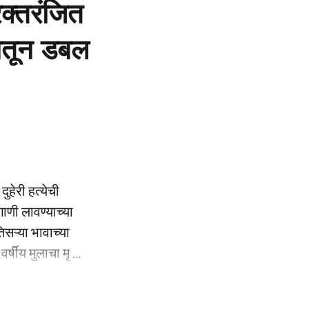
क्तरंजित
दातून डबल
ुहेरी हत्येची
ाणी लावण्याच्या
िसऱ्या भावाच्या
्षीय मुलाचा मृ ...