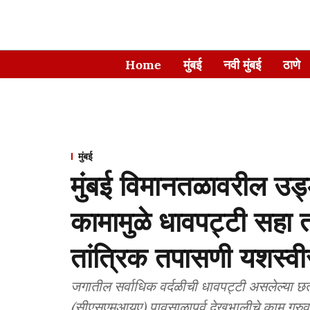
Home
मुंबई
नवी मुंबई
ठाणे
मुंबई
मुंबई विमानतळावरील उड्डा
कामामुळे धावपट्टी सहा ता
तांत्रिक तपासणी यशस्वीरीत
जगातील सर्वाधिक वर्दळीची धावपट्टी असलेल्या छ
(सीएसएमआयए) पावसाळापूर्व देखभालीचे काम गुरुवारी