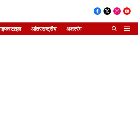
ाइफस्टाइल
आंतरराष्ट्रीय
अक्षररंग