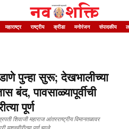
महाराष्ट्र
राष्ट्रीय
क्रीडा
मनोरंजन
संपादकीय
ल
णे पुन्हा सुरू; देखभालीच्या
स बंद, पावसाळ्यापूर्वीची
्या पूर्ण
त्रपती शिवाजी महाराज आंतरराष्ट्रीय विमानतळावर
 यशस्वीरीत्या पूर्ण झाले.