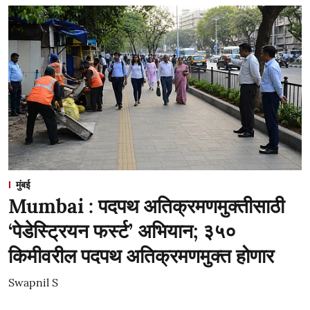
मुंबई
Mumbai : पदपथ अतिक्रमणमुक्तीसाठी
‘पेडेस्ट्रियन फर्स्ट’ अभियान; ३५०
किमीवरील पदपथ अतिक्रमणमुक्त होणार
Swapnil S