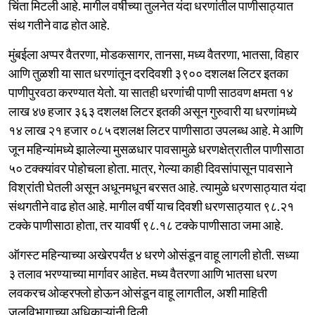
चिंता मिटली आहे. मागील वर्षीच्या तुलनेत यंदा धरणांतील पाणीसाठ्यात
संथ गतीने वाढ होत आहे.
मुंबईला अप्पर वैतरणा, मोडकसागर, तानसा, मध्य वैतरणा, भातसा, विहार
आणि तुळशी या सात धरणांतून दरदिवशी ३९०० दशलक्ष लिटर इतका
पाणीपुरवठा करण्यात येतो. या सातही धरणांची पाणी साठवण क्षमता १४
लाख ४७ हजार ३६३ दशलक्ष लिटर इतकी असून गुरुवारी या धरणांमध्ये
१४ लाख २१ हजार ०८५ दशलक्ष लिटर पाणीसाठा उपलब्ध आहे. मे आणि
जून महिन्यांमध्ये झालेल्या मुसळधार पावसामुळे धरणक्षेत्रातील पाणीसाठा
५० टक्क्यांवर पोहोचला होता. मात्र, गेल्या काही दिवसांपासून पावसाने
विश्रांती घेतली असून अधूनमधून बरसत आहे. त्यामुळे धरणसाठ्यात यंदा
संथगतीने वाढ होत आहे. मागील वर्षी याच दिवशी धरणसाठ्यात ९८.२१
टक्के पाणीसाठा होता, तर यावर्षी ९८.१८ टक्के पाणीसाठा जमा आहे.
ऑगस्ट महिन्याच्या अखेरपर्यंत ४ धरणे ओसंडून वाहू लागली होती. सध्या
३ तलाव भरण्याच्या मार्गावर आहेत. मध्य वैतरणा आणि भातसा धरण
लवकरच ओव्हरफ्लो होऊन ओसंडून वाहू लागतील, अशी माहिती
जलविभागाच्या अधिकाऱ्यांनी दिली.