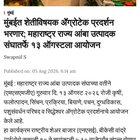
मुंबई
मुंबईत शेतीविषयक ॲॅग्रोटेक प्रदर्शन
भरणार; महाराष्ट्र राज्य आंबा उत्पादक
संघातर्फे १३ ऑगस्टला आयोजन
Swapnil S
Published on
:
05 Aug 2026, 6:14 am
मुंबई : महाराष्ट्र राज्य आंबा उत्पादक संघाच्या वतीने
(एमएसएमजीए) गुरुवार दि. १३ ऑगस्ट २०२६ रोजी कृषी,
फलोत्पादन, सिंचन, प्रक्रिया, बियाणे, पचन, दुग्धविकास,
पशुसंवर्धन परिषद व सिद्धेश्वर ॲग्रोटेक प्रदर्शनाचे आयोजन
केले आहे.
हा कार्यक्रम राष्ट्रीय शेअर बाजार (एनएसई), बीकेसी वांद्रे
(पूर्व)येथे सकाळी १० ते सायंकाळी ५.३० वाजेपर्यंत संपन्न होणार