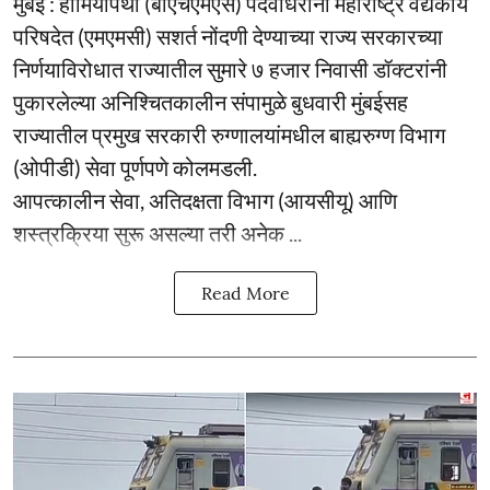
मुंबई : होमियोपथी (बीएचएमएस) पदवीधरांना महाराष्ट्र वैद्यकीय
परिषदेत (एमएमसी) सशर्त नोंदणी देण्याच्या राज्य सरकारच्या
निर्णयाविरोधात राज्यातील सुमारे ७ हजार निवासी डॉक्टरांनी
पुकारलेल्या अनिश्चितकालीन संपामुळे बुधवारी मुंबईसह
राज्यातील प्रमुख सरकारी रुग्णालयांमधील बाह्यरुग्ण विभाग
(ओपीडी) सेवा पूर्णपणे कोलमडली.
आपत्कालीन सेवा, अतिदक्षता विभाग (आयसीयू) आणि
शस्त्रक्रिया सुरू असल्या तरी अनेक ...
Read More