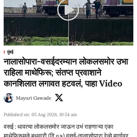
मुंबई
नालासोपारा-वसईदरम्यान लोकलसमोर उभा
राहिला माथेफिरू; संतप्त प्रवाशाने
कानशिलात लगावत हटवलं, पाहा Video
Mayuri Gawade
Published on
:
05 Aug 2026, 10:54 am
वसई : धावत्या लोकलसमोर जाऊन उभं राहणाऱ्या एका
माथेफिरूमुळे बुधवारी (दि.०५) वसई-नालासोपारा रेल्वे मार्गावर