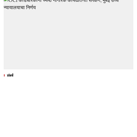
मुंबई
OCI कार्डधारकांना ज्येष्ठ नागरिक
कायद्यांतर्गत संरक्षण; मुंबई उच्च न्यायालयाचा
निर्णय
उर्वी महाजनी
Published on
:
09 Aug 2026, 7:16 am