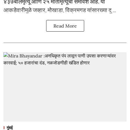
४३७बालमृत्यू आणि २५ मातामृत्यूंचा समावेश आहे. या
आकडेवारीमुळे जव्हार, मोखाडा, विक्रमगड यांसारख्या दु ...
Read More
मुंबई