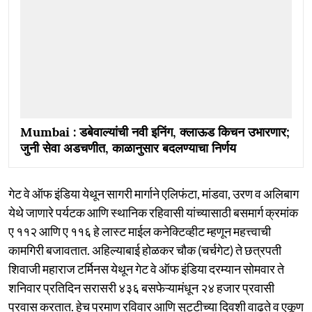
Mumbai : डबेवाल्यांची नवी इनिंग, क्लाऊड किचन उभारणार;
जुनी सेवा अडचणीत, काळानुसार बदलण्याचा निर्णय
गेट वे ऑफ इंडिया येथून सागरी मार्गाने एलिफंटा, मांडवा, उरण व अलिबाग
येथे जाणारे पर्यटक आणि स्थानिक रहिवासी यांच्यासाठी बसमार्ग क्रमांक
ए ११२ आणि ए ११६ हे लास्ट माईल कनेक्टिव्हीट म्हणून महत्त्वाची
कामगिरी बजावतात. अहिल्याबाई होळकर चौक (चर्चगेट) ते छत्रपती
शिवाजी महाराज टर्मिनस येथून गेट वे ऑफ इंडिया दरम्यान सोमवार ते
शनिवार प्रतिदिन सरासरी ४३६ बसफेऱ्यामंधून २४ हजार प्रवासी
प्रवास करतात. हेच प्रमाण रविवार आणि सुट्टीच्या दिवशी वाढते व एकूण