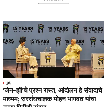
मुंबई
‘जेन-झी’चे प्रश्न रास्त, आंदोलन हे संवादाचे
माध्यम; सरसंघचालक मोहन भागवत यांचा