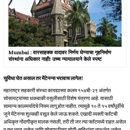
Mumbai : वारसाहक्क वादावर निर्णय घेण्याचा गृहनिर्माण
संस्थांना अधिकार नाही! उच्च न्यायालयाने केले स्पष्ट
सुविधा घेत असाल तर मेंटेनन्स भरावाच लागेल!
महाराष्ट्र सहकारी संस्था कायद्याच्या कलम १५४बी-२९ अंतर्गत
सोसायट्यांच्या थकबाकी वसुलीसाठी विशेष यंत्रणा आहे. यासाठी
सामान्य कालमर्यादेचे नियम लागू होत नाहीत. त्यामुळे १० ते १५ वर्षांपूर्वीचे
जुने मेंटेनन्स शुल्कही वसूल केले जाऊ शकते. एखादी व्यक्ती फ्लॅटची
अधिकृत नोंदणीकृत मालक नसली, तरी ती जर त्या फ्लॅटमध्ये राहत असेल
व कर भरत असेल आणि सोसायटीच्या सोयी-सुविधांचा लाभ घेत असेल,