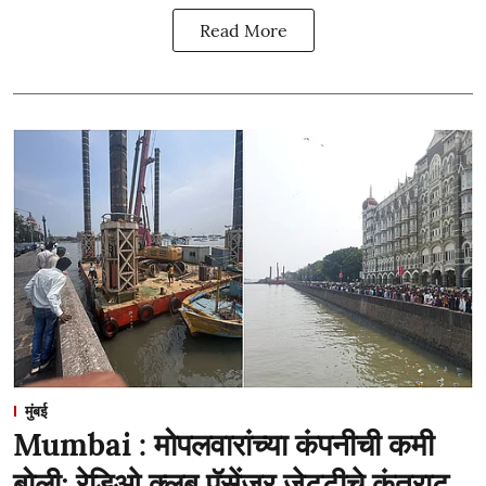
Read More
मुंबई
Mumbai : मोपलवारांच्या कंपनीची कमी
बोली; रेडिओ क्लब पॅसेंजर जेट्टीचे कंत्राट