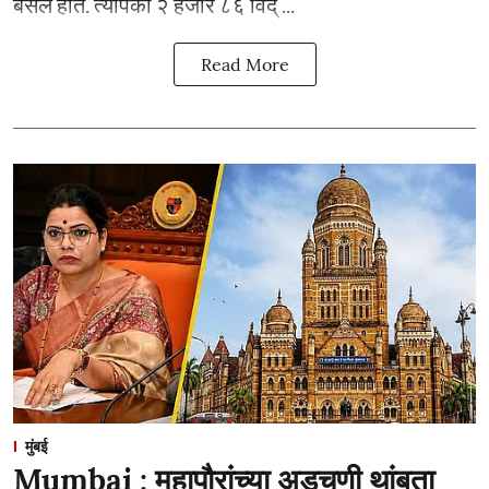
बसले होते. त्यापैकी २ हजार ८६ विद् ...
Read More
मुंबई
Mumbai : महापौरांच्या अडचणी थांबता