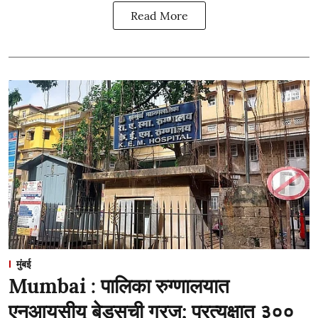
Read More
मुंबई
Mumbai : पालिका रुग्णालयात
एनआयसीयू बेड्सची गरज; प्रत्यक्षात ३००