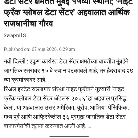
डेटा सेंटर क्षमतेत मुंबई १५व्या स्थानी; ‘नाइट
फ्रँक ग्लोबल डेटा सेंटर’ अहवालात आर्थिक
राजधानीचा गौरव
Swapnil S
Published on
:
07 Aug 2026, 6:29 am
नवी दिल्ली : एकूण कार्यरत डेटा सेंटर क्षमतेच्या बाबतीत मुंबईने
जागतिक स्तरावर १५ वे स्थान पटकावले आहे, तर हैदराबाद २७
व्या क्रमांकावर आहे.
रिअल इस्टेट सल्लागार संस्था नाइट फ्रँकने गुरुवारी ‘नाइट
फ्रँक ग्लोबल डेटा सेंटर ॲटलस २०२६’ हा अहवाल प्रसिद्ध
केला. या अहवालात उत्तर अमेरिका, युरोप, आशिया-पॅसिफिक,
मध्य पूर्व आणि आफ्रिकेतील ३६ प्रमुख जागतिक डेटा सेंटर
बाजारपेठांची तुलना करण्यात आली आहे. ...