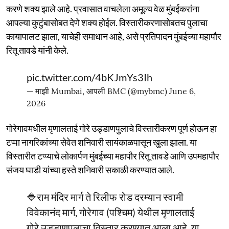
करणे शक्य झाले आहे. प्रवासात वाचलेला अमूल्य वेळ मुंबईकरांना
आपल्या कुटुंबासोबत देणे शक्य होईल. विस्तारीकरणासोबतच पुलाचा
कायापालट झाला, याचेही समाधान आहे, असे प्रतिपादन मुंबईच्या महापौर
रितू तावडे यांनी केले.
pic.twitter.com/4bKJmYs3Ih
— माझी Mumbai, आपली BMC (@mybmc)
June 6,
2026
गोरेगावमधील मृणालताई गोरे उड्डाणपुलाचे विस्तारीकरण पूर्ण होऊन हा
टप्पा नागरिकांच्या सेवेत शनिवारी सायंकाळपासून खुला झाला. या
विस्‍तारीत टप्प्याचे लोकार्पण मुंबईच्या महापौर रितू तावडे आणि उपमहापौर
संजय घाडी यांच्‍या हस्‍ते शनिवारी सकाळी करण्‍यात आले.
🔷राम मंदिर मार्ग ते रिलीफ रोड दरम्यान स्‍वामी
विवेकानंद मार्ग, गोरेगाव (पश्चिम) येथील मृणालताई
गोरे उड्डाणपुलाचा विस्तार करण्‍यात आला आहे. या