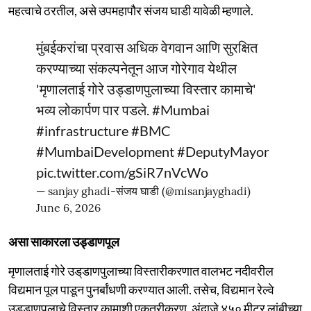
महत्वाचे ठरतील, असे उपमहापौर संजय घाडी यावेळी म्हणाले.
मुंबईकरांचा प्रवास अधिक वेगवान आणि सुरक्षित
करण्याच्या संकल्पनेतून आज गोरेगाव येथील
'मृणालताई गोरे उड्डाणपुलाच्या विस्तार कामाचे'
भव्य लोकार्पण पार पडले.
#Mumbai
#infrastructure
#BMC
#MumbaiDevelopment
#DeputyMayor
pic.twitter.com/gSiR7nVcWo
— sanjay ghadi-संजय घाडी (@misanjayghadi)
June 6, 2026
असा साकारला उड्डाणपूल
मृणालताई गोरे उड्‌डाणपुलाच्या विस्तारीकरणात वालभट नदीवरील
वि‌द्यमान पूल पाडून पुनर्बांधणी करण्‍यात आली. तसेच, विद्यमान रेल्वे
उड्डाणपुलाचे विस्तार कामाशी एकत्रीकरण, अंदाजे ४५० मीटर लांबीच्या