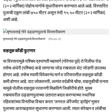
(२+२ मार्गिका) पोहोच मार्गाचे सुधारीकरण करण्‍यात आले आहे. विस्‍तारित
पुलाची एकूण लांबी ७५० मीटर असून रुंदी १५.५० मीटर (२+२ मार्गिका)
अशी आहे.
मृणालताई गोरे उड्डाणपुलाचे विस्तारीकरण
(Photo-X)
वाहतूक कोंडी फुटणार
या विस्तारामुळे पश्चिम द्रुतगती महामार्ग (गोरेगाव पूर्व) ते रिलीफ रोड
तसेच अंधेरी (पश्चिम) कडे जाणाऱ्या जोड रस्त्याला थेट जोडणी उपलब्ध
होणार आहे. तसेच स्वामी विवेकानंद मार्ग व परिसरातील वाहतूक कोंडी
कमी होणार आहे. दाट लोकवस्ती, अत्यंत वर्दळीचे चौक, वाहतुकीची घनता
यामुळे पोलीस वाहतूक परवानगी मिळविणे जिकीरीचे होते. मुख्य
रस्त्यावरील उड्डाणपुलाच्या उतारात बदल करण्याच्या स्थानिक
रहिवाशांच्या विनंतीचा विचार करत ’जनरल ॲरेंजमेंट ड्रॉइंग’नुसार
पुलाच्या आराखड्यात सुधारणा करण्यात आली. त्यात संरेखन व लांबीचा