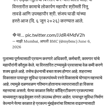
विस्‍तारीत कामाचे लोकार्पण महापौर श्रीमती रितू
तावडे आणि उपमहापौर श्री. संजय घाडी यांच्‍या
हस्‍ते आज (दि. ६ जून २०२६) करण्‍यात आले.
🔷या…
pic.twitter.com/JJdR4MdV2h
— माझी Mumbai, आपली BMC (@mybmc)
June 6,
2026
पुलाच्या पूर्णत्वासाठी प्रयत्न करणारे अधिकारी, कर्मचारी, कामगार यांचे
महापौरांनी कौतुक केले. या विस्तारित टप्प्यामुळे प्रवासाचा वेळ कमी करणे
शक्य झाले आहे. तसेच इंधनाची बचत शक्य होणार आहे. शहराच्या
विकासात पायाभूत सुविधा प्रकल्पांमध्ये रस्ते विकासाचे योगदान महत्त्वाचे
आहे. त्यामुळे दळणवळण गतिमान होतानाच व्यापारासाठी हा विकास
महत्त्वाचा असतो. येत्या काळात सिमेंट कॉंक्रिटीकरण प्रकल्पाच्या
माध्यमातून खड्डेमुक्त रस्ते उपलब्ध होणार आहेत. पायाभूत सुविधा निर्माण
केल्याने येत्या काळात हे प्रकल्प मुंबईकरांचा विश्वास वाढवण्यासाठी