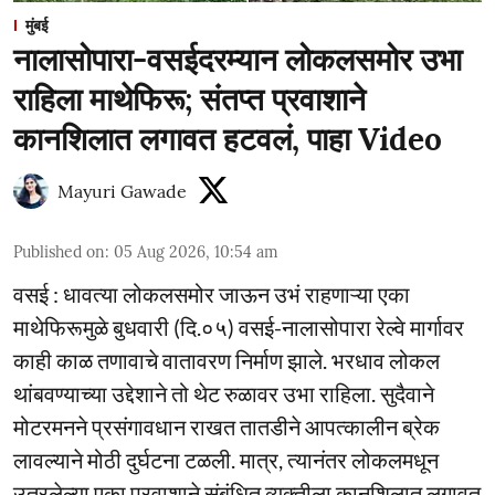
मुंबई
नालासोपारा-वसईदरम्यान लोकलसमोर उभा
राहिला माथेफिरू; संतप्त प्रवाशाने
कानशिलात लगावत हटवलं, पाहा Video
Mayuri Gawade
Published on
:
05 Aug 2026, 10:54 am
वसई : धावत्या लोकलसमोर जाऊन उभं राहणाऱ्या एका
माथेफिरूमुळे बुधवारी (दि.०५) वसई-नालासोपारा रेल्वे मार्गावर
काही काळ तणावाचे वातावरण निर्माण झाले. भरधाव लोकल
थांबवण्याच्या उद्देशाने तो थेट रुळावर उभा राहिला. सुदैवाने
मोटरमनने प्रसंगावधान राखत तातडीने आपत्कालीन ब्रेक
लावल्याने मोठी दुर्घटना टळली. मात्र, त्यानंतर लोकलमधून
उतरलेल्या एका प्रवाशाने संबंधित व्यक्तीला कानशिलात लगावत