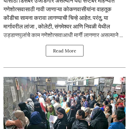
यासाठी डिसेंबर उजाडणार असल्याने यंदा सप्टेंबर महिन्यात
गणेशोत्सवासाठी गावी जाणाऱ्या कोकणवासीयांना वाहतूक
कोंडीचा सामना करावा लागण्याची चिन्हे आहेत. परंतु, या
मार्गावरील लांजा , कोलेटी, संगमेश्वर आणि निवळी येथील
उड्डाणपुलांचे काम गणेशोत्सवाआधी मार्गी लागणार असल्याने ...
Read More