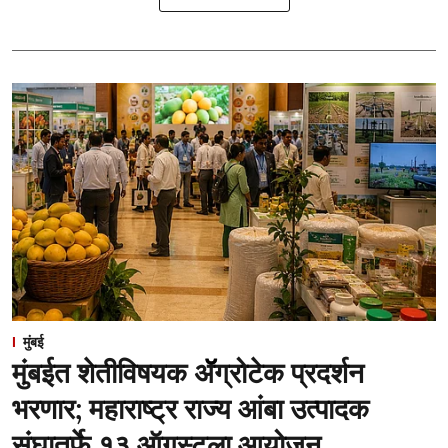
मुंबई
मुंबईत शेतीविषयक ॲॅग्रोटेक प्रदर्शन
भरणार; महाराष्ट्र राज्य आंबा उत्पादक
संघातर्फे १३ ऑगस्टला आयोजन