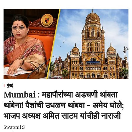
मुंबई
Mumbai : महापौरांच्या अडचणी थांबता
थांबेना! पैशांची उधळण थांबवा - अमेय घोले;
भाजप अध्यक्ष अमित साटम यांचीही नाराजी
Swapnil S