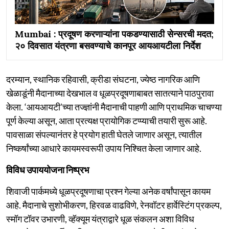
Mumbai : प्रदूषण करणाऱ्यांना पकडण्यासाठी सेन्सरची मदत;
२० दिवसात यंत्रणा बसवण्याचे कानपूर आयआयटीला निर्देश
दरम्यान, स्थानिक रहिवासी, क्रीडा संघटना, ज्येष्ठ नागरिक आणि
खेळाडूंनी मैदानाच्या देखभाल व धूळप्रदूषणाबाबत सातत्याने पाठपुरावा
केला. ‘आयआयटी’च्या तज्ज्ञांनी मैदानाची पाहणी आणि प्राथमिक चाचण्या
पूर्ण केल्या असून, आता प्रत्यक्ष प्रायोगिक टप्प्याची तयारी सुरू आहे.
पावसाळा संपल्यानंतर हे प्रयोग हाती घेतले जाणार असून, त्यातील
निष्कर्षांच्या आधारे कायमस्वरूपी उपाय निश्चित केला जाणार आहे.
विविध उपाययोजना निष्प्रभ
शिवाजी पार्कमध्ये धूळप्रदूषणाचा प्रश्न गेल्या अनेक वर्षांपासून कायम
आहे. मैदानाचे सुशोभीकरण, हिरवळ वाढविणे, रेनवॉटर हार्वेस्टिंग प्रकल्प,
स्मॉग टॉवर उभारणी, व्हॅक्यूम यंत्राद्वारे धूळ संकलन अशा विविध