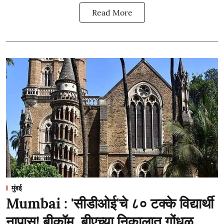
Read More
मुंबई
Mumbai : 'सीडीओई'चे ८० टक्के विद्यार्थी
नापास! बीकॉम, बीएच्या निकालात गोंधळ