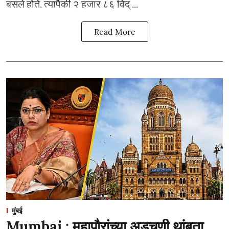
बसले होते. त्यापैकी २ हजार ८६ विद् ...
Read More
मुंबई
Mumbai : महापौरांच्या अडचणी थांबता