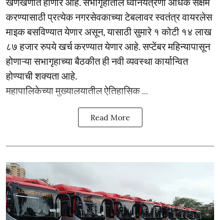
खणखणीत होणार आहे. सभागृहातील ध्वनियंत्रणा अधिक सक्षम
करण्यासाठी प्रत्येक नगरसेवकाच्या टेबलावर स्वतंत्र वायरलेस
माइक बसविण्यात येणार असून, यासाठी सुमारे १ कोटी १४ लाख
८७ हजार रुपये खर्च करण्यात येणार आहे. सप्टेंबर महिन्यापासून
होणाऱ्या सभागृहाच्या बैठकीत ही नवी व्यवस्था कार्यान्वित
होण्याची शक्यता आहे.
महापालिकेच्या मुख्यालयातील ऐतिहासिक ...
Read More