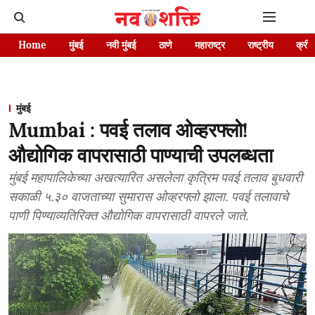
Home
मुंबई
नवी मुंबई
ठाणे
महाराष्ट्र
राष्ट्रीय
क्रीड
मुंबई
Mumbai : पवई तलाव ओव्हरफ्लो!
औद्योगिक वापरासाठी पाण्याची उपलब्धता
मुंबई महापालिकेच्या अखत्यारित असलेला कृत्रिम पवई तलाव बुधवारी
सकाळी ५.३० वाजताच्या सुमारास ओव्हरफ्लो झाला. पवई तलावाचे
पाणी पिण्याव्यतिरिक्त औद्योगिक वापरासाठी वापरले जाते.