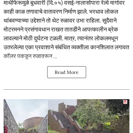
माथेफिरूमुळे बुधवारी (दि.०५) वसई-नालासोपारा रेल्वे मार्गावर
काही काळ तणावाचे वातावरण निर्माण झाले. भरधाव लोकल
थांबवण्याच्या उद्देशाने तो थेट रुळावर उभा राहिला. सुदैवाने
मोटरमनने प्रसंगावधान राखत तातडीने आपत्कालीन ब्रेक
लावल्याने मोठी दुर्घटना टळली. मात्र, त्यानंतर लोकलमधून
उतरलेल्या एका प्रवाशाने संबंधित व्यक्तीला कानशिलात लगावत
कॉलर पकडून रुळावरून ...
Read More