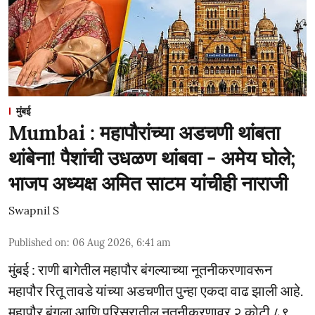
मुंबई
Mumbai : महापौरांच्या अडचणी थांबता
थांबेना! पैशांची उधळण थांबवा - अमेय घोले;
भाजप अध्यक्ष अमित साटम यांचीही नाराजी
Swapnil S
Published on
:
06 Aug 2026, 6:41 am
मुंबई : राणी बागेतील महापौर बंगल्याच्या नूतनीकरणावरून
महापौर रितू तावडे यांच्या अडचणीत पुन्हा एकदा वाढ झाली आहे.
महापौर बंगला आणि परिसरातील नुतनीकरणावर २ कोटी ८९