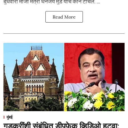
बुधवारी माजी मंत्री धनंजय मुंडे यांचे कान टोचले. ...
Read More
मुंबई
गडकरींशी संबंधित डीपफेक व्हिडिओ हटवा;