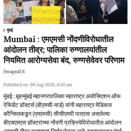
मुंबई
Mumbai : एमएमसी नोंदणीविरोधातील
आंदोलन तीव्र; पालिका रुग्णालयांतील
नियमित आरोग्यसेवा बंद, रुग्णसेवेवर परिणाम
Swapnil S
Published on
:
06 Aug 2026, 4:20 am
मुंबई : बृहन्मुंबई महानगरपालिका महाराष्ट्र असोसिएशन ऑफ
रेसिडेंट डॉक्टर्स (बीएमसी-मार्ड) यांनी महाराष्ट्र मेडिकल
कौन्सिलकडून (एमएमसी) सीसीएमपी पात्रता असलेल्या
बीएचएमएस डॉक्टरांच्या नोंदणी प्रक्रियेविरोधातील आंदोलन
आणखी तीव्र करण्याचा निर्णय घेतला आहे. गुरुवारपासून मुंबई