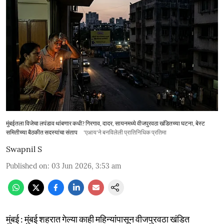
मुंबईतला विजेचा लपंडाव थांबणार कधी? गिरगाव, दादर, सायनमध्ये वीजपुरवठा खंडितच्या घटना, बेस्ट
समितीच्या बैठकीत सदस्यांचा संताप
'एआय'ने बनविलेली प्रातिनिधिक प्रतिमा
Swapnil S
Published on
:
03 Jun 2026, 3:53 am
मुंबई : मुंबई शहरात गेल्या काही महिन्यांपासून वीजपुरवठा खंडित