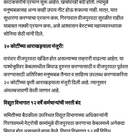
काटकसरीचे प्रयत्न सुरू आहेत. खर्चावरही बंदी होती. त्यामुळे
मनुष्यबळासह अन्य काही उपाय नीट होऊ शकल्या नाही. मात्र, यात
सुधारणा करण्याचा प्रयत्न करू. गिरगावात वीजपुरवठा सुरळीत राहील
याबाबत नक्की प्रयत्न करू, असे आश्वासन बेस्टच्या महाव्यवस्थापक
सोनिया सेठी यांनी दिले.
२० कोटींच्या आराखड्याला मंजुरी!
वारंवार वीजपुरवठा खंडित होत असल्याच्या तक्रारी वाढल्या आहेत. या
पार्श्वभूमीवर केबलमधील बिघाड दुरुस्त करण्यासाठी व वीजपुरवठा पूर्ववत
करण्यासाठी अतिरिक्त मनुष्यबळ तैनात व साहित्य उपलब्ध करण्याकरिता
२० कोटींच्या कृती आराखड्याला मंजुरी दिली आहे. त्यानुसार
अंमलबजावणी केली जाणार आहे.
विद्युत विभागात १२ वर्षे कर्मचाऱ्यांची भरती बंद
समितीच्या बैठकीला उपस्थित विद्युत विभागाच्या अधिकाऱ्यांनी
गिरगावमध्ये मेट्रोची कामांमुळे वीजपुरवठा करणाऱ्या केबलमध्ये अनेकदा
बिघाड होत असल्याने मान्य केले. विद्युत विभागात १२ वर्षे विविध