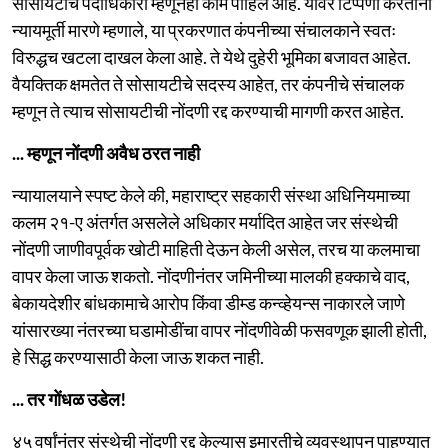
सोसायटीचे पदाधिकारी म्हणूनही काम पाहिले आहे. यावर टिप्पणी करताना
न्यायमूर्ती मारणे म्हणाले, या प्रकरणात कंपनीच्या संचालकाने स्वतः
विरुद्धच खटला दाखल केला आहे. ते येथे दुहेरी भूमिका बजावत आहेत.
वैयक्तिक क्षमतेत ते सोसायटीचे सदस्य आहेत, तर कंपनीचे संचालक
म्हणून ते त्याच सोसायटीची नोंदणी रद्द करण्याची मागणी करत आहेत.
... म्हणून नोंदणी अवैध ठरत नाही
न्यायालयाने स्पष्ट केले की, महाराष्ट्र सहकारी संस्था अधिनियमाच्या
कलम २१-ए अंतर्गत असलेले अधिकार मर्यादित आहेत जर संस्थेची
नोंदणी जाणीवपूर्वक खोटी माहिती देऊन केली असेल, तरच या कलमाचा
वापर केला जाऊ शकतो. नोंदणीनंतर जमिनीच्या मालकी हक्काचे वाद,
बेकायदेशीर बांधकामाचे आरोप किंवा डीम्ड कन्व्हेयन्स नाकारले जाणे
यांसारख्या नंतरच्या घडामोडींचा वापर नोंदणीवेळी फसवणूक झाली होती,
हे सिद्ध करण्यासाठी केला जाऊ शकत नाही.
... तर गोंधळ उडेल!
४५ वर्षांनंतर संस्थेची नोंदणी रद्द केल्यास इमारतीचे व्यवस्थापन पाहण्यात