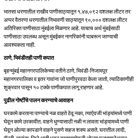
भातसा धरणातील राखीव पाणीसाठ्यातून १,४७,०९२ दशलक्ष लीटर तर
अप्पर वैतरणा धरणातील निभावणी साठ्यातून ९०,००० दशलक्ष लीटर
अतिरिक्त पाणीसाठा मुंबईला मिळणार आहे. याचाच अर्थ मुंबईसाठी
पाणीसाठा उपलब्ध असून मुंबईकर नागरिकांनी घाबरून जाण्याची
आवश्यकता नाही.
ठाणे, भिवंडीतही पाणी कपात
बृहन्मुंबई महानगरपालिकेच्या वतीने ठाणे, भिवंडी-निजामपूर
महानगरपालिका व इतर गावांना जो पाणीपुरवठा केला जातो, त्याठिकाणीही
शुक्रवार पासून १० टक्के पाणीकपात लागू राहणार आहे.
पुढील गोष्टींचे पालन करण्याचे आवाहन
घरकामे करताना पाण्याचे नळ वाहते ठेवू नका, त्याऐवजी भांड्यांमध्ये पाणी
घेवून कामे उरकावीत. वाहने धुण्यासाठी नळी न लावता भांड्यामध्ये पाणी
घेवून ओल्या कापडाने वाहने पुसणे सहज शक्य असते. घरातील लादी,
गॅलरी, व्हरांडा, जिने आदी धुवून काढण्याऐवजी ओल्या फडक्याने पुसून