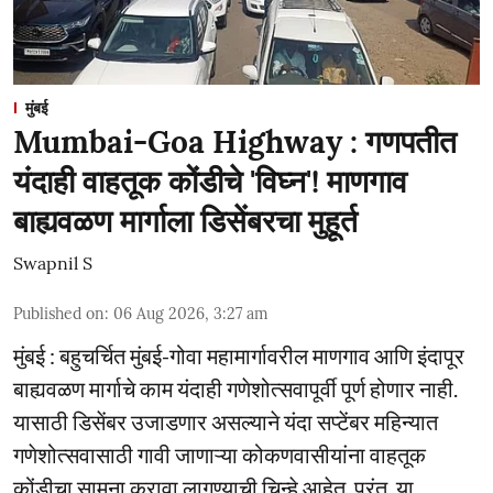
मुंबई
Mumbai-Goa Highway : गणपतीत
यंदाही वाहतूक कोंडीचे 'विघ्न'! माणगाव
बाह्यवळण मार्गाला डिसेंबरचा मुहूर्त
Swapnil S
Published on
:
06 Aug 2026, 3:27 am
मुंबई : बहुचर्चित मुंबई-गोवा महामार्गावरील माणगाव आणि इंदापूर
बाह्यवळण मार्गाचे काम यंदाही गणेशोत्सवापूर्वी पूर्ण होणार नाही.
यासाठी डिसेंबर उजाडणार असल्याने यंदा सप्टेंबर महिन्यात
गणेशोत्सवासाठी गावी जाणाऱ्या कोकणवासीयांना वाहतूक
कोंडीचा सामना करावा लागण्याची चिन्हे आहेत. परंतु, या