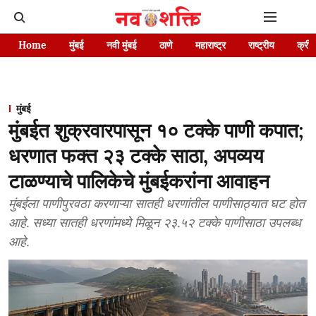
Home
मुंबई
नवी मुंबई
ठाणे
महाराष्ट्र
राष्ट्रीय
क्रीड
मुंबई
मुंबईत शुक्रवारपासून १० टक्के पाणी कपात;
धरणात फक्त २३ टक्के साठा, अपव्यय
टाळण्याचे पालिकेचे मुंबईकरांना आवाहन
मुंबईला पाणीपुरवठा करणाऱ्या सातही धरणांतील पाणीसाठ्यात घट होत
आहे. सध्या सातही धरणांमध्ये मिळून २३.५२ टक्के पाणीसाठा उपलब्ध
आहे.