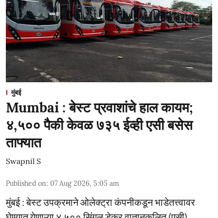
मुंबई
Mumbai : बेस्ट प्रवाशांचे हाल कायम;
४,५०० पैकी केवळ ७३५ ईव्ही एसी बसेस
ताफ्यात
Swapnil S
Published on
:
07 Aug 2026, 5:05 am
मुंबई : बेस्ट उपक्रमाने ओलेक्ट्रा कंपनीकडून भाडेतत्त्वावर
घेण्यात येणाऱ्या ४,५०० सिंगल डेकर वातानुकूलित (एसी)