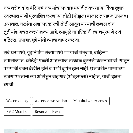
नळ तसेच वॉश बेसिनचे नळ यांचा प्रवाह मर्यादीत करणाऱ्या किंवा तुषार
स्वरुपात पाणी प्रवाहित करणाऱ्या तोटी (नोझल) बाजारात सहज उपलब्ध
असतात. नळांना अशा प्रकारची तोटी लावून पाण्याची तब्बल दोन
तृतीयांश बचत करणे शक्य आहे. त्यामुळे नागरिकांनी त्याचप्रमाणे सर्व
हॉटेल्स, उपाहारगृहे यांनी त्याचा वापर करावा.
सर्व घरांमध्ये, गृहनिर्माण संस्थांमध्ये पाण्याची यंत्रणा, वाहिन्या
तपासाव्यात. कोठेही गळती आढल्यास तत्काळ दुरुस्ती करुन घ्यावी, यातून
पाण्याची बचत देखील होते व पाणी दूषित होत नाही. छतावरील पाण्याच्या
टाक्या भरताना त्या ओसंडून वाहणार (ओव्हरफ्लो) नाहीत, याची दक्षता
घ्यावी.
Water supply
water conservation
Mumbai water crisis
BMC Mumbai
Reservoir levels