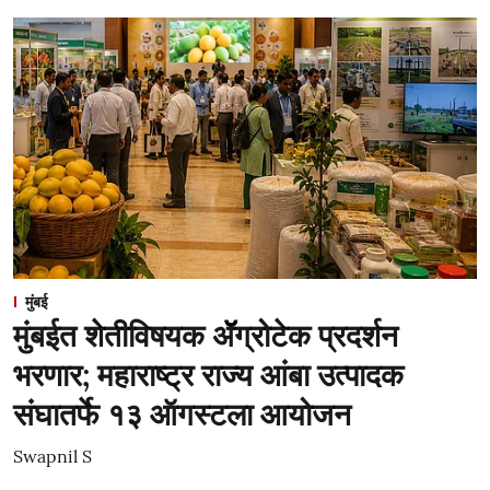
मुंबई
मुंबईत शेतीविषयक ॲॅग्रोटेक प्रदर्शन
भरणार; महाराष्ट्र राज्य आंबा उत्पादक
संघातर्फे १३ ऑगस्टला आयोजन
Swapnil S