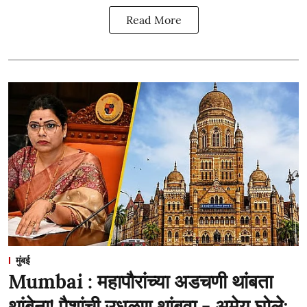
Read More
मुंबई
Mumbai : महापौरांच्या अडचणी थांबता
थांबेना! पैशांची उधळण थांबवा - अमेय घोले;