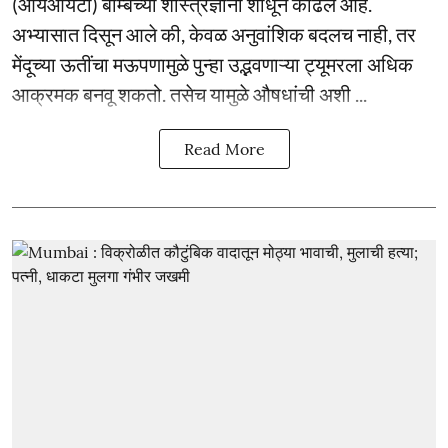
(आयआयटी) बॉम्बेच्या शास्त्रज्ञांनी शोधून काढले आहे.
अभ्यासात दिसून आले की, केवळ अनुवांशिक बदलच नाही, तर
मेंदूच्या ऊतींचा मऊपणामुळे पुन्हा उद्भवणाऱ्या ट्यूमरला अधिक
आक्रमक बनवू शकतो. तसेच यामुळे औषधांची अशी ...
Read More