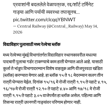
प्रवाशांनी बदललेले वेळापत्रक, रद्द/शॉर्ट टर्मिनेट
गाड्या आणि पर्यायी व्यवस्था तपासूनच…
pic.twitter.com/clcqqYBNWT
— Central Railway (@Central_Railway)
May 14,
2026
विद्याविहार पुलासाठी मध्य रेल्वेचा ब्लॉक
मध्य रेल्वेच्या मुंबई विभागांतर्गत विद्याविहार स्थानकावरील मधल्या
पादचारी पुलाचा गर्डर टाकण्याचे काम हाती घेण्यात आले आहे. यासाठी
कुर्ला ते भांडुप विभागादरम्यान विशेष वाहतूक आणि वीजपुरवठा खंडित
(ब्लॉक) करण्यात येणार आहे. हा ब्लॉक १५ ते १८ मेदरम्यान सलग तीन
रात्री घेण्यात येईल. दिनांक १५/१६ मे रोजी रात्री १.१५ ते पहाटे ४.१५,
१६/१७ मे रोजी रात्री १२.१० ते पहाटे ४.४० आणि १७/१८ मे रोजी
रात्री १.१५ ते पहाटे ३.०५ वाजेपर्यंत हा ब्लॉक असेल. पहिल्या आणि
तिसऱ्या रात्री उपनगरी गाड्यांवर परिणाम होणार नाही.