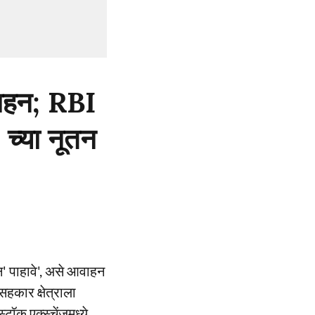
वाहन; RBI
च्या नूतन
ून' पाहावे', असे आवाहन
सहकार क्षेत्राला
टॉक एक्स्चेंजमध्ये