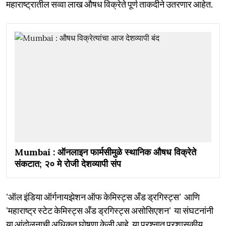
महाराष्ट्रातील सव्वा लाख औषध विक्रेते पूर्ण ताकदीने उतरणार आहेत.
Mumbai : ऑनलाइन फार्मसीमुळे स्थानिक औषध विक्रेते
संकटात; २० मे रोजी देशव्यापी संप
'ऑल इंडिया ऑर्गनायझेशन ऑफ केमिस्ट्स अँड ड्रगिस्ट्स' आणि
'महाराष्ट्र स्टेट केमिस्ट्स अँड ड्रगिस्ट्स असोसिएशन' या संघटनांनी
या आंदोलनाची अधिकृत घोषणा केली आहे. या प्रश्नात प्रशासकीय