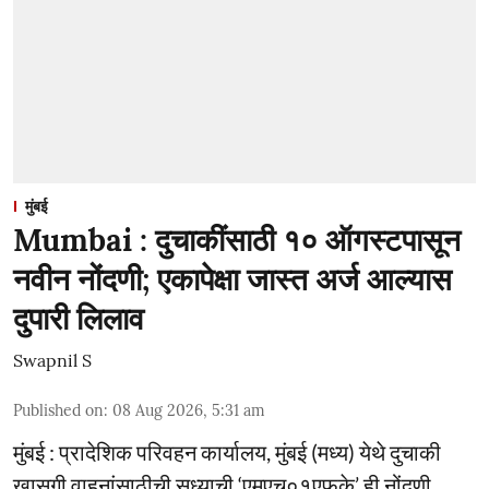
मुंबई
Mumbai : दुचाकींसाठी १० ऑगस्टपासून
नवीन नोंदणी; एकापेक्षा जास्त अर्ज आल्यास
दुपारी लिलाव
Swapnil S
Published on
:
08 Aug 2026, 5:31 am
मुंबई : प्रादेशिक परिवहन कार्यालय, मुंबई (मध्य) येथे दुचाकी
खासगी वाहनांसाठीची सध्याची ‘एमएच०१एफके’ ही नोंदणी