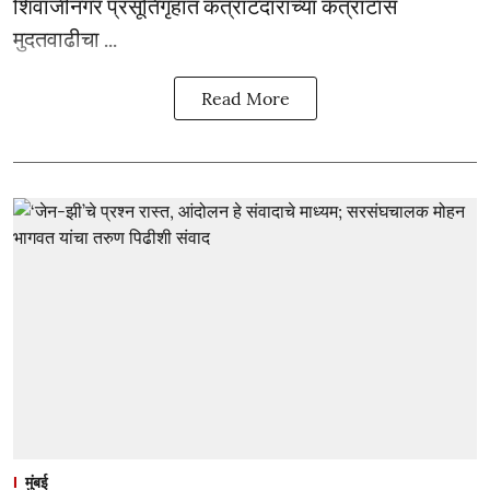
शिवाजीनगर प्रसूतिगृहात कंत्राटदाराच्या कंत्राटास
मुदतवाढीचा ...
Read More
मुंबई