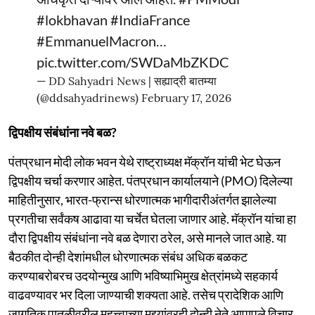
#lokbhavan
#IndiaFrance
#EmmanuelMacron
…
pic.twitter.com/SWDaMbZKDC
— DD Sahyadri News | सह्याद्री बातम्या
(@ddsahyadrinews)
February 17, 2026
द्विपक्षीय संबंधांना नवे बळ?
पंतप्रधान मोदी लोक भवन येथे राष्ट्राध्यक्ष मॅक्रॉन यांची भेट घेऊन
द्विपक्षीय चर्चा करणार आहेत. पंतप्रधान कार्यालयाने (PMO) दिलेल्या
माहितीनुसार, भारत-फ्रान्स धोरणात्मक भागीदारीअंतर्गत झालेल्या
प्रगतीचा सर्वंकष आढावा या चर्चेत घेतला जाणार आहे. मॅक्रॉन यांचा हा
दौरा द्विपक्षीय संबंधांना नवे बळ देणारा ठरेल, असे मानले जात आहे. या
बैठकीत दोन्ही देशांमधील धोरणात्मक संबंध अधिक बळकट
करण्याबरोबरच उदयोन्मुख आणि भविष्याभिमुख क्षेत्रांमध्ये सहकार्य
वाढवण्यावर भर दिला जाण्याची शक्यता आहे. तसेच प्रादेशिक आणि
जागतिक पातळीवरील महत्त्वाच्या मुद्द्यांवरही दोन्ही नेते आपापले विचार