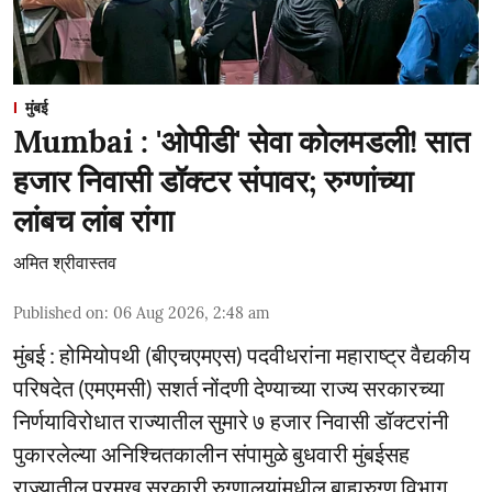
मुंबई
Mumbai : 'ओपीडी' सेवा कोलमडली! सात
हजार निवासी डॉक्टर संपावर; रुग्णांच्या
लांबच लांब रांगा
अमित श्रीवास्तव
Published on
:
06 Aug 2026, 2:48 am
मुंबई : होमियोपथी (बीएचएमएस) पदवीधरांना महाराष्ट्र वैद्यकीय
परिषदेत (एमएमसी) सशर्त नोंदणी देण्याच्या राज्य सरकारच्या
निर्णयाविरोधात राज्यातील सुमारे ७ हजार निवासी डॉक्टरांनी
पुकारलेल्या अनिश्चितकालीन संपामुळे बुधवारी मुंबईसह
राज्यातील प्रमुख सरकारी रुग्णालयांमधील बाह्यरुग्ण विभाग