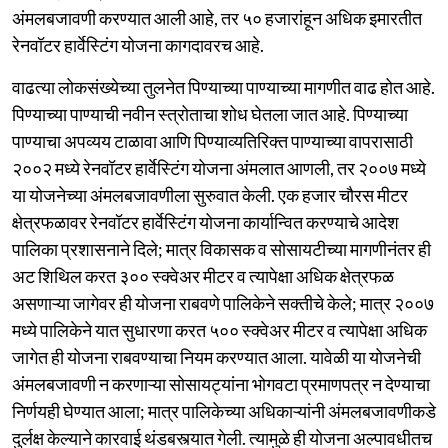
अंमलबजावणी करण्यात आली आहे, तर ५० हजारांहून अधिक इमारतीत
रेनवॉटर हार्वेस्टिंग योजना कागदावरच आहे.
वाढत्या लोकसंख्येच्या तुलनेत पिण्याच्या पाण्याच्या मागणीत वाढ होत आहे.
पिण्याच्या पाण्याची नवीन स्त्रोताचा शोध घेतला जात आहे. पिण्याच्या
पाण्याचा अपव्यय टाळावा आणि पिण्याव्यतिरिक्त पाण्याच्या वापरासाठी
२००२ मध्ये रेनवॉटर हार्वेस्टिंग योजना अंमलात आणली, तर २००७ मध्ये
या योजनेच्या अंमलबजावणीला सुरुवात केली. एक हजार चौरस मीटर
क्षेत्रफळावर रेनवॉटर हार्वेस्टिंग योजना कार्यान्वित करण्याचे आदेश
पालिका प्रशासनाने दिले; मात्र विकासक व सोसायटीच्या मागणीनंतर ही
अट शिथिल करत ३०० स्क्वेअर मीटर व त्यापेक्षा अधिक क्षेत्रफळ
असणाऱ्या जागेवर ही योजना राबवणे पालिकेने सक्तीचे केले; मात्र २००७
मध्ये पालिकेने यात सुधारणा करत ५०० स्क्वेअर मीटर व त्यापेक्षा अधिक
जागेत ही योजना राबवण्याचा नियम करण्यात आला. यावेळी या योजनेची
अंमलबजावणी न करणाऱ्या सोसायट्यांना भोगवटा प्रमाणपत्र न देण्याचा
निर्णयही घेण्यात आला; मात्र पालिकेच्या अधिकाऱ्यांनी अंमलबजावणीकडे
दुर्लक्ष केल्याने कारवाई थंडबस्त्यात गेली. त्यामुळे ही योजना अल्पावधीतच