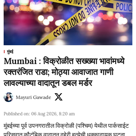
मुंबई
Mumbai : विक्रोळीत सख्ख्या भावांमध्ये
रक्तरंजित राडा; मोठ्या आवाजात गाणी
लावल्याच्या वादातून डबल मर्डर
Mayuri Gawade
Published on
:
06 Aug 2026, 8:20 am
मुंबईच्या पूर्व उपनगरातील विक्रोळी (पश्चिम) येथील पार्कसाईट
परिसरात कौटुंबिक वादातून दुहेरी हत्येची धक्कादायक घटना