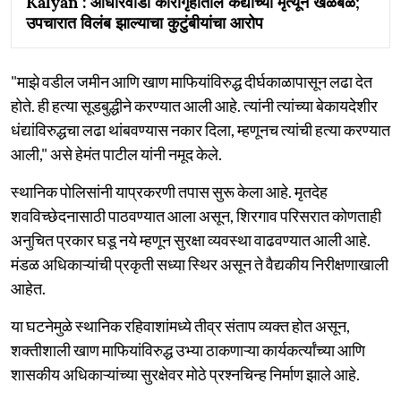
Kalyan : आधारवाडी कारागृहातील कैद्याच्या मृत्यूने खळबळ;
उपचारात विलंब झाल्याचा कुटुंबीयांचा आरोप
"माझे वडील जमीन आणि खाण माफियांविरुद्ध दीर्घकाळापासून लढा देत
होते. ही हत्या सूडबुद्धीने करण्यात आली आहे. त्यांनी त्यांच्या बेकायदेशीर
धंद्यांविरुद्धचा लढा थांबवण्यास नकार दिला, म्हणूनच त्यांची हत्या करण्यात
आली," असे हेमंत पाटील यांनी नमूद केले.
स्थानिक पोलिसांनी याप्रकरणी तपास सुरू केला आहे. मृतदेह
शवविच्छेदनासाठी पाठवण्यात आला असून, शिरगाव परिसरात कोणताही
अनुचित प्रकार घडू नये म्हणून सुरक्षा व्यवस्था वाढवण्यात आली आहे.
मंडळ अधिकाऱ्यांची प्रकृती सध्या स्थिर असून ते वैद्यकीय निरीक्षणाखाली
आहेत.
या घटनेमुळे स्थानिक रहिवाशांमध्ये तीव्र संताप व्यक्त होत असून,
शक्तीशाली खाण माफियांविरुद्ध उभ्या ठाकणाऱ्या कार्यकर्त्यांच्या आणि
शासकीय अधिकाऱ्यांच्या सुरक्षेवर मोठे प्रश्नचिन्ह निर्माण झाले आहे.