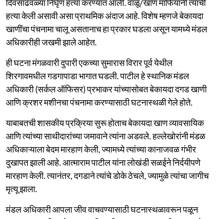
दिवसाढवळ्या निर्घृण हत्या करण्यात आली. वाळू/खाण माफियांनी त्यांची
हत्या केली असावी असा प्राथमिक अंदाज आहे. विशेष म्हणजे बेकायदा
खाणींचा पंचनामा चालू असतानाच हा प्रकार घडला असून यामध्ये मंडल
अधिकारीही जखमी झाले आहेत.
ही घटना मंगळवारी दुपारी एकच्या सुमारास विरार पूर्व येथील
शिरगावमधील गडगापाडा भागात घडली. पाटील हे स्थानिक मंडल
अधिकारी (सर्कल ऑफिसर) प्रभाकर यांच्यासोबत बेकायदा दगड खाणी
आणि क्रशर मशीनचा पंचनामा करण्यासाठी घटनास्थळी गेले होते.
याबाबतची शासकीय प्रक्रिया सुरू होताच बेकायदा खाण व्यावसायिक
आणि त्यांच्या साथीदारांच्या जमावाने त्यांना अडवले. हल्लेखोरांनी मंडळ
अधिकाऱ्याला बेदम मारहाण केली, ज्यामध्ये त्यांच्या कानाजवळ गंभीर
दुखापत झाली आहे. आत्माराम पाटील यांना लोखंडी सळईने निर्दयीपणे
मारहाण केली. त्यानंतर, दगडाने त्यांचे डोके ठेचले, ज्यामुळे त्यांचा जागीच
मृत्यू झाला.
मंडल अधिकारी आपला जीव वाचवण्यासाठी घटनास्थळावरून पळून