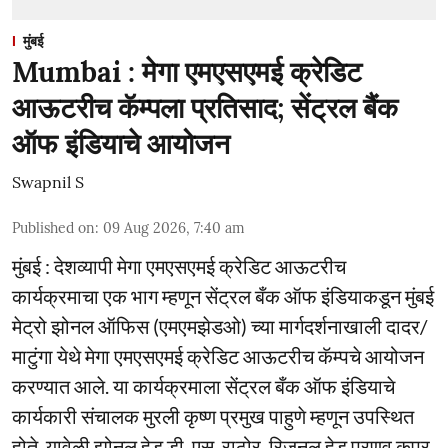
मुंबई
Mumbai : मेगा एमएसएमई क्रेडिट
आऊटरीच कॅम्पला प्रतिसाद; सेंट्रल बैंक
ऑफ इंडियाचे आयोजन
Swapnil S
Published on
:
09 Aug 2026, 7:40 am
मुंबई : देशव्यापी मेगा एमएसएमई क्रेडिट आऊटरीच
कार्यक्रमाचा एक भाग म्हणून सेंट्रल बँक ऑफ इंडियाकडून मुंबई
मेट्रो झोनल ऑफिस (एमएमझेडओ) च्या मार्गदर्शनाखाली दादर/
माटुंगा येथे मेगा एमएसएमई क्रेडिट आऊटरीच कॅम्पचे आयोजन
करण्यात आले. या कार्यक्रमाला सेंट्रल बँक ऑफ इंडियाचे
कार्यकारी संचालक मुरली कृष्ण प्रमुख पाहुणे म्हणून उपस्थित
होते. यावेळी झोनल हेड डी. एस. राठोर, रिजनल हेड प्रणव कपूर,