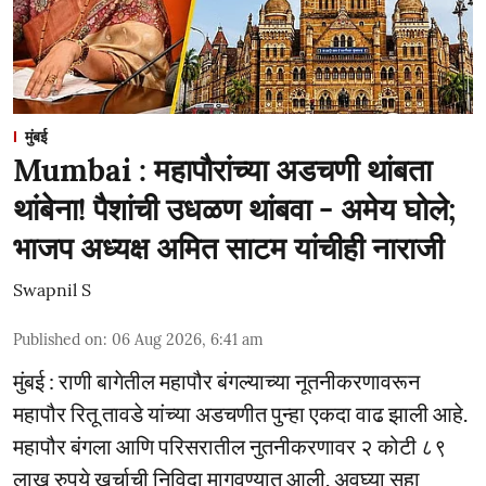
मुंबई
Mumbai : महापौरांच्या अडचणी थांबता
थांबेना! पैशांची उधळण थांबवा - अमेय घोले;
भाजप अध्यक्ष अमित साटम यांचीही नाराजी
Swapnil S
Published on
:
06 Aug 2026, 6:41 am
मुंबई : राणी बागेतील महापौर बंगल्याच्या नूतनीकरणावरून
महापौर रितू तावडे यांच्या अडचणीत पुन्हा एकदा वाढ झाली आहे.
महापौर बंगला आणि परिसरातील नुतनीकरणावर २ कोटी ८९
लाख रुपये खर्चाची निविदा मागवण्यात आली. अवघ्या सहा