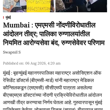
मुंबई
Mumbai : एमएमसी नोंदणीविरोधातील
आंदोलन तीव्र; पालिका रुग्णालयांतील
नियमित आरोग्यसेवा बंद, रुग्णसेवेवर परिणाम
Swapnil S
Published on
:
06 Aug 2026, 4:20 am
मुंबई : बृहन्मुंबई महानगरपालिका महाराष्ट्र असोसिएशन ऑफ
रेसिडेंट डॉक्टर्स (बीएमसी-मार्ड) यांनी महाराष्ट्र मेडिकल
कौन्सिलकडून (एमएमसी) सीसीएमपी पात्रता असलेल्या
बीएचएमएस डॉक्टरांच्या नोंदणी प्रक्रियेविरोधातील आंदोलन
आणखी तीव्र करण्याचा निर्णय घेतला आहे. गुरुवारपासून मुंबई
पालिकेच्या केईएम, लोकमान्य टिळक (सायन), बीवायएल नायर