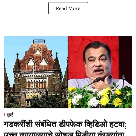
Read More
मुंबई
गडकरींशी संबंधित डीपफेक व्हिडिओ हटवा;
उच्च न्यायालयाचे सोशल मिडीया कंपन्यांना