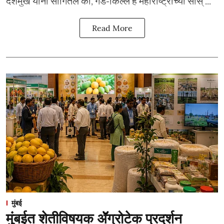
देशमुख यांनी सांगितले की, गड-किल्ले हे महाराष्ट्राच्या सांस् ...
Read More
मुंबई
मुंबईत शेतीविषयक ॲॅग्रोटेक प्रदर्शन