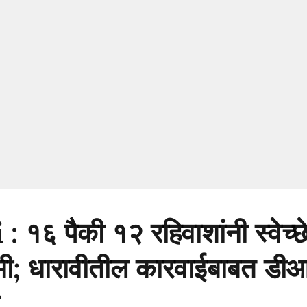
१६ पैकी १२ रहिवाशांनी स्वेच्छे
मी; धारावीतील कारवाईबाबत डीआ