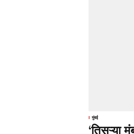
मुंबई
‘तिसऱ्या मु