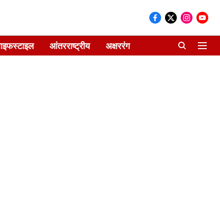
ाइफस्टाइल
आंतरराष्ट्रीय
अक्षररंग