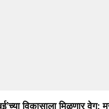
ंबई’च्या विकासाला मिळणार वेग; मुख