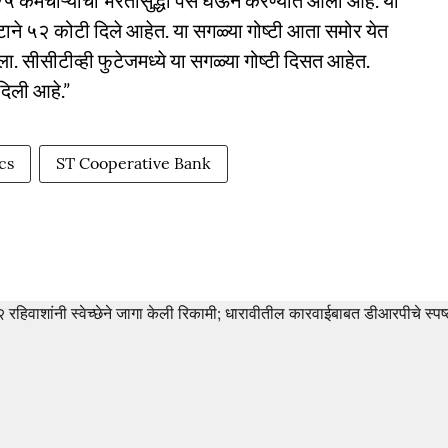
१२५ कर्मचाऱ्यांची भरतीसुद्धा पैसे घेऊन करण्यात आली आहे. या
 गटाने ५२ कोटी दिले आहेत. या सगळ्या गोष्टी आता समोर येत
ला. सीसीटीव्ही फुटेजमध्ये या सगळ्या गोष्टी दिसत आहेत.
दिली आहे.”
cs
ST Cooperative Bank