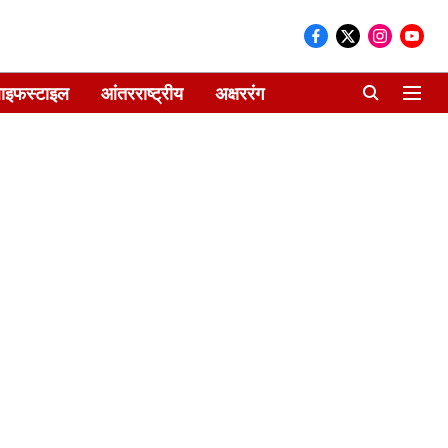
ाइफस्टाइल
आंतरराष्ट्रीय
अक्षररंग