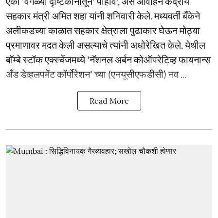
एका 'वेगळ्या दृष्टिकोनातून' पाहावे', असे आवाहन केंद्रीय
सहकार मंत्री अमित शहा यांनी शनिवारी केले. मध्यवर्ती बँकेने
अलीकडच्या काळात सहकार क्षेत्राला पुढाकार घेऊन मोठ्या
प्रमाणावर मदत केली असल्याचे त्यांनी अधोरेखित केले. येथील
बॉम्बे स्टॉक एक्स्चेंजमध्ये 'नॅशनल अर्बन कोऑपरेटिव्ह फायनान्स
अँड डेव्हलपमेंट कॉर्पोरेशन' च्या (एनयूसीएफडीसी) नव ...
Read More