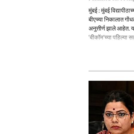
मुंबई : मुंबई विद्याप
बीएच्या निकालात गोंधळ झ
अनुत्तीर्ण झाले आहेत. या
‘बीकॉम’च्या पहिल्या सत