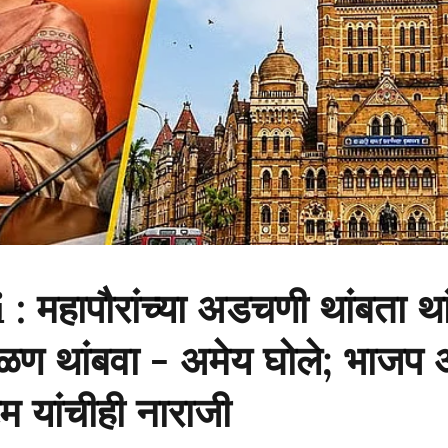
महापौरांच्या अडचणी थांबता थां
ळण थांबवा - अमेय घोले; भाजप अध
 यांचीही नाराजी