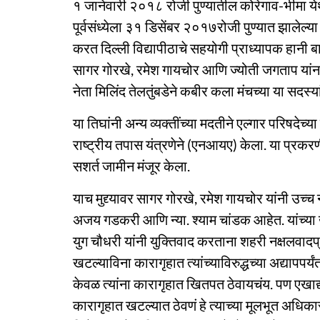
१ जानेवारी २०१८ रोजी पुण्यातील कोरेगाव-भीमा ये
पूर्वसंध्येला ३१ डिसेंबर २०१७रोजी पुण्यात झालेल्
करत दिल्ली विद्यापीठाचे सहयोगी प्राध्यापक हानी
सागर गोरखे, रमेश गायचोर आणि ज्योती जगताप यां
नेता मिलिंद तेलतुंबडेने कबीर कला मंचच्या या सदस्या
या तिघांनी अन्य व्यक्तींच्या मदतीने एल्गार परिषद
राष्ट्रीय तपास यंत्रणेने (एनआयए) केला. या प्रकरणी 
सशर्त जामीन मंजूर केला.
याच मुद्द्यावर सागर गोरखे, रमेश गायचोर यांनी उच्
अजय गडकरी आणि न्या. श्याम चांडक आहेत. यांच्या 
युग चौधरी यांनी युक्तिवाद करताना शहरी नक्षलवा
खटल्याविना कारागृहात त्यांच्याविरुद्धच्या अद्यापप
केवळ त्यांना कारागृहात खितपत ठेवायचंय. पण एखा
कारागृहात खटल्यात ठेवणं हे त्याच्या मूलभूत अधिकार