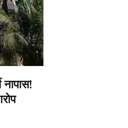
ी नापास!
आरोप