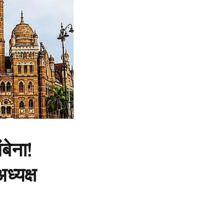
बेना!
्यक्ष