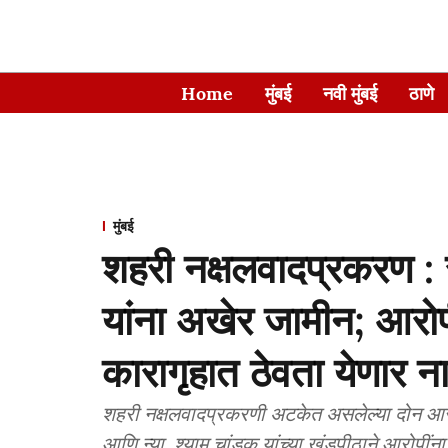
Home
मुंबई
नवी मुंबई
ठाणे
मुंबई
शहरी नक्षलवादप्रकरण : 
यांना अखेर जामीन; आरोप
कारागृहात ठेवता येणार 
शहरी नक्षलवादप्रकरणी अटकेत असलेल्या दोन आरोप
आणि न्या. श्याम चांडक यांच्या खंडपीठाने आरोपींन