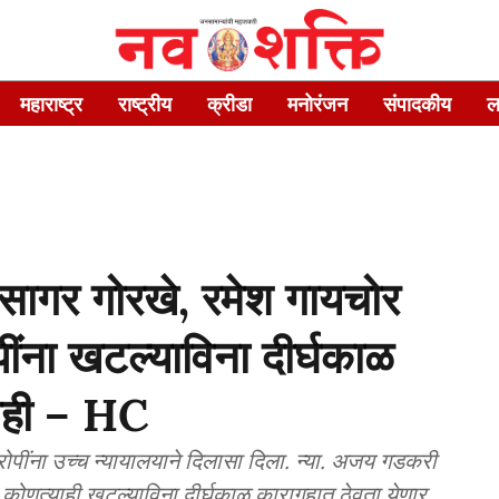
महाराष्ट्र
राष्ट्रीय
क्रीडा
मनोरंजन
संपादकीय
ल
सागर गोरखे, रमेश गायचोर
ींना खटल्याविना दीर्घकाळ
नाही – HC
ींना उच्च न्यायालयाने दिलासा दिला. न्या. अजय गडकरी
ा कोणत्याही खटल्याविना दीर्घकाळ कारागृहात ठेवता येणार