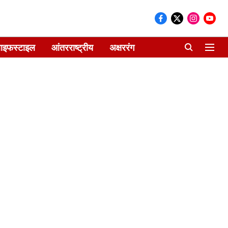
ाइफस्टाइल
आंतरराष्ट्रीय
अक्षररंग