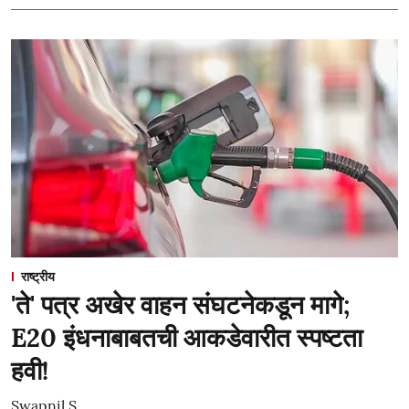
राष्ट्रीय
'ते' पत्र अखेर वाहन संघटनेकडून मागे;
E20 इंधनाबाबतची आकडेवारीत स्पष्टता
हवी!
Swapnil S