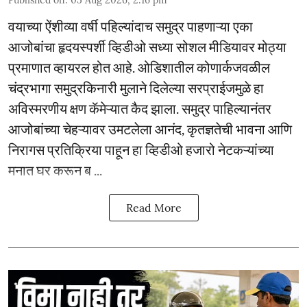
Published on
:
05 Aug 2026, 2:16 pm
वयाच्या ऐंशीव्या वर्षी पहिल्यांदाच समुद्र पाहणाऱ्या एका
आजोबांचा हृदयस्पर्शी व्हिडीओ सध्या सोशल मीडियावर मोठ्या
प्रमाणात व्हायरल होत आहे. ओडिशातील कोणार्कजवळील
चंद्रभागा समुद्रकिनारी मुलाने दिलेल्या सरप्राईजमुळे हा
अविस्मरणीय क्षण कॅमेऱ्यात कैद झाला. समुद्र पाहिल्यानंतर
आजोबांच्या चेहऱ्यावर उमटलेला आनंद, कृतज्ञतेची भावना आणि
निरागस प्रतिक्रिया पाहून हा व्हिडीओ हजारो नेटकऱ्यांच्या
मनात घर करून ब ...
Read More