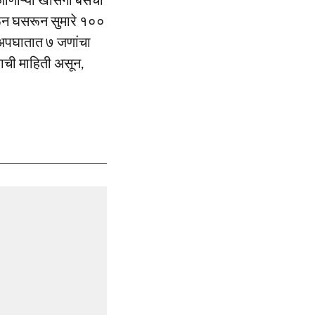
ून घसरून सुमारे १००
 अपघातात ७ जणांचा
ाची माहिती असून,