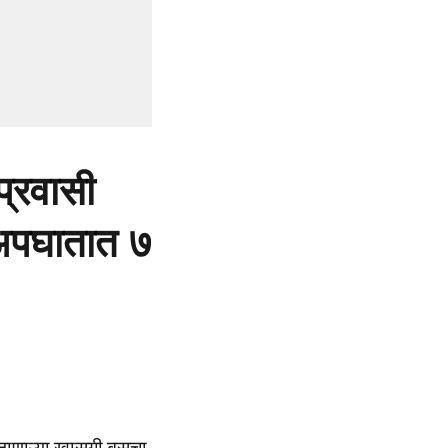
्रवासी
अपघातात ७
े जाणाऱ्या खासगी बसचा