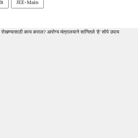
lt
JEE-Main