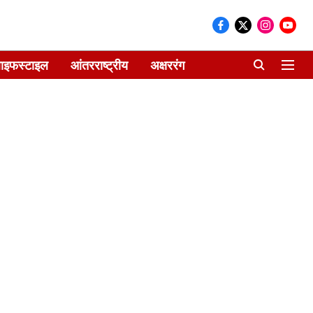
ाइफस्टाइल
आंतरराष्ट्रीय
अक्षररंग