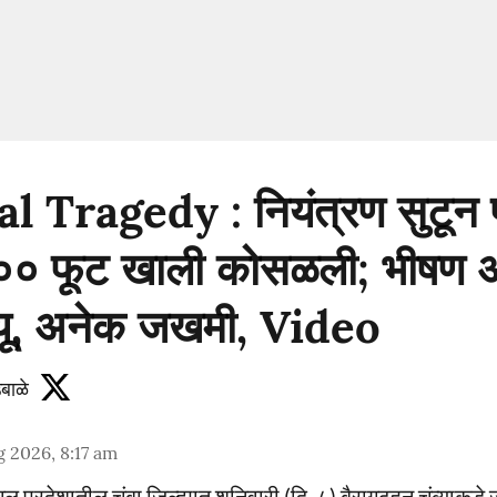
 Tragedy : नियंत्रण सुटून प
०० फूट खाली कोसळली; भीषण 
त्यू, अनेक जखमी, Video
बाळे
 2026, 8:17 am
ल प्रदेशातील चंबा जिल्ह्यात शनिवारी (दि. ८) बैरागढहून चंब्याकड