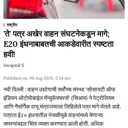
राष्ट्रीय
'ते' पत्र अखेर वाहन संघटनेकडून मागे;
E20 इंधनाबाबतची आकडेवारीत स्पष्टता
हवी!
Swapnil S
Published on
:
06 Aug 2026, 5:54 am
नवी दिल्ली : वाहन उद्योगाची सर्वोच्च संस्था 'सोसायटी ऑफ
इंडियन ऑटोमोबाईल मॅन्युफॅक्चरर्स' (सिआम) ने पेट्रोलियम
आणि नैसर्गिक वायू मंत्रालयाला लिहिलेले पत्र मागे घेतले आहे.
पत्रात ई२० इंधनातील भेसळीमुळे वाहनांमध्ये येणाऱ्या
समस्यांबद्दल चिंता व्यक्त करण्यात आली होती. अधिक