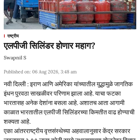
राष्ट्रीय
एलपीजी सिलिंडर होणार महाग?
Swapnil S
Published on
:
06 Aug 2026, 3:48 am
नवी दिल्ली : इराण आणि अमेरिका यांच्यातील युद्धामुळे जागतिक
इंधन पुरवठा साखळीवर परिणाम झाला आहे. याचा फटका
भारतासह अनेक देशांना बसला आहे. अशातच आता आगामी
काळात भारतातील एलपीजी सिलिंडरच्या किमतीत वाढ होण्याची
शक्यता आहे.
एका आंतरराष्ट्रीय वृत्तसंस्थेच्या अहवालानुसार केंद्र सरकार
जवळपास ३.९९ लाख कोटी रुपये उभारण्याच्या योजनेवर विचार