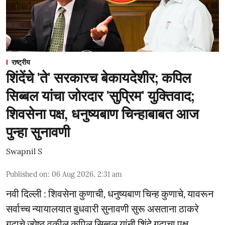
राष्ट्रीय
शिंदेंचे 'ते' सरकारच बेकायदेशीर; कपिल
सिब्बल यांचा जोरदार 'सुप्रिम' युक्तिवाद;
शिवसेना पक्ष, धनुष्यबाण चिन्हाबाबत आज
पुन्हा सुनावणी
Swapnil S
Published on
:
06 Aug 2026, 2:31 am
नवी दिल्ली : शिवसेना कुणाची, धनुष्यबाण चिन्ह कुणाचे, यावरून
सर्वाच्च न्यायालयात बुधवारी सुनावणी सुरू असताना ठाकरे
गटाचे ज्येष्ठ वकील कपिल सिब्बल यांनी शिंदे गटाचा पक्ष