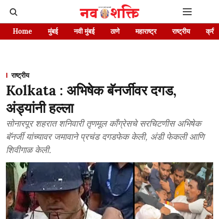
Home
मुंबई
नवी मुंबई
ठाणे
महाराष्ट्र
राष्ट्रीय
क्रीड
राष्ट्रीय
Kolkata : अभिषेक बॅनर्जीवर दगड,
अंड्यांनी हल्ला
सोनारपूर शहरात शनिवारी तृणमूल काँग्रेसचे सरचिटणीस अभिषेक
बॅनर्जी यांच्यावर जमावाने प्रचंड दगडफेक केली, अंडी फेकली आणि
शिवीगाळ केली.