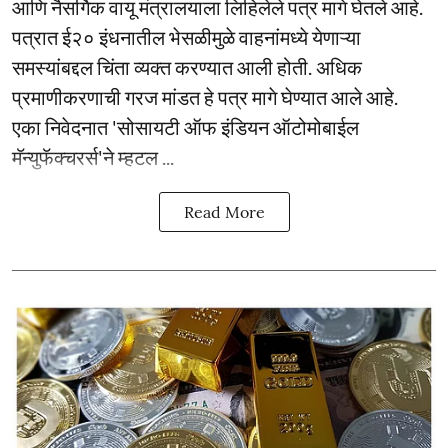
आणि नैसर्गिक वायू मंत्रालयाला लिहिलेले पत्र मागे घेतले आहे.
पत्रात ई२० इंधनातील भेसळीमुळे वाहनांमध्ये येणाऱ्या
समस्यांबद्दल चिंता व्यक्त करण्यात आली होती. अधिक
प्रमाणीकरणाची गरज मांडत हे पत्र मागे घेण्यात आले आहे.
एका निवेदनात 'सोसायटी ऑफ इंडियन ऑटोमोबाईल
मॅन्युफॅक्चरर्स'ने म्हटल ...
Read More