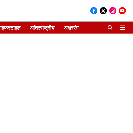
ाइफस्टाइल
आंतरराष्ट्रीय
अक्षररंग