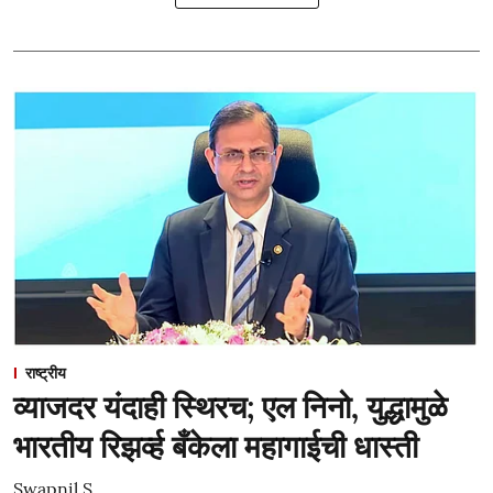
राष्ट्रीय
व्याजदर यंदाही स्थिरच; एल निनो, युद्धामुळे
भारतीय रिझर्व्ह बँकेला महागाईची धास्ती
Swapnil S