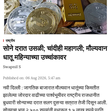
राष्ट्रीय
सोने दरात उसळी; चांदीही महागली; मौल्यवान
धातू महिन्याच्या उच्चांकावर
Swapnil S
Published on
:
06 Aug 2026, 5:47 am
नवी दिल्ली : जागतिक बाजारात मौल्यवान धातूंच्या किमतीत
झालेल्या जोरदार वाढीच्या पार्श्वभूमीवर राष्ट्रीय राजधानीत
बुधवारी सोन्याच्या दरात सलग दुसऱ्या सत्रात तेजी दिसून आली.
सोन्याचा भाव २,५०० रुपयांनी वधारून १.५ लाख रुपये प्रति