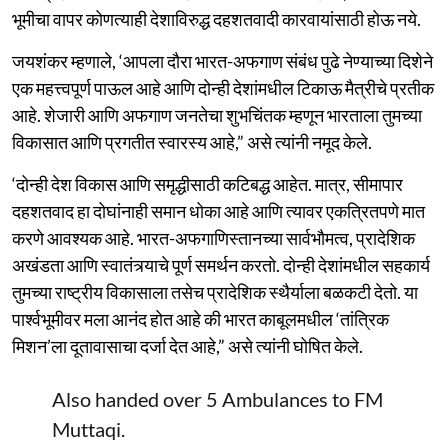
भूमीचा वापर कोणत्याही देशाविरुद्ध दहशतवादी कारवायांसाठी होऊ नये.
जयशंकर म्हणाले, ‘आपला दौरा भारत-अफगाण संबंध पुढे नेण्याच्या दिशेने
एक महत्त्वपूर्ण पाऊल आहे आणि दोन्ही देशांमधील टिकाऊ मैत्रीचे प्रतीक
आहे. शेजारी आणि अफगाण जनतेचा शुभचिंतक म्हणून भारताला तुमच्या
विकासात आणि प्रगतीत स्वारस्य आहे,” असे त्यांनी नमूद केले.
‘दोन्ही देश विकास आणि समृद्धीसाठी कटिबद्ध आहेत. मात्र, सीमापार
दहशतवाद हा दोघांनाही समान धोका आहे आणि त्यावर एकत्रितपणे मात
करणे आवश्यक आहे. भारत-अफगाणिस्तानच्या सार्वभौमत्व, प्रादेशिक
अखंडता आणि स्वातंत्र्याचे पूर्ण समर्थन करतो. दोन्ही देशांमधील सहकार्य
तुमच्या राष्ट्रीय विकासाला तसेच प्रादेशिक स्थैर्याला बळकटी देतो. या
पार्श्वभूमीवर मला आनंद होत आहे की भारत काबूलमधील ‘तांत्रिक
मिशन’ला दूतावासाचा दर्जा देत आहे,” असे त्यांनी घोषित केले.
Also handed over 5 Ambulances to FM
Muttaqi.