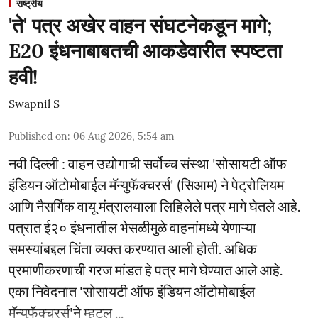
राष्ट्रीय
'ते' पत्र अखेर वाहन संघटनेकडून मागे;
E20 इंधनाबाबतची आकडेवारीत स्पष्टता
हवी!
Swapnil S
Published on
:
06 Aug 2026, 5:54 am
नवी दिल्ली : वाहन उद्योगाची सर्वोच्च संस्था 'सोसायटी ऑफ
इंडियन ऑटोमोबाईल मॅन्युफॅक्चरर्स' (सिआम) ने पेट्रोलियम
आणि नैसर्गिक वायू मंत्रालयाला लिहिलेले पत्र मागे घेतले आहे.
पत्रात ई२० इंधनातील भेसळीमुळे वाहनांमध्ये येणाऱ्या
समस्यांबद्दल चिंता व्यक्त करण्यात आली होती. अधिक
प्रमाणीकरणाची गरज मांडत हे पत्र मागे घेण्यात आले आहे.
एका निवेदनात 'सोसायटी ऑफ इंडियन ऑटोमोबाईल
मॅन्युफॅक्चरर्स'ने म्हटल ...