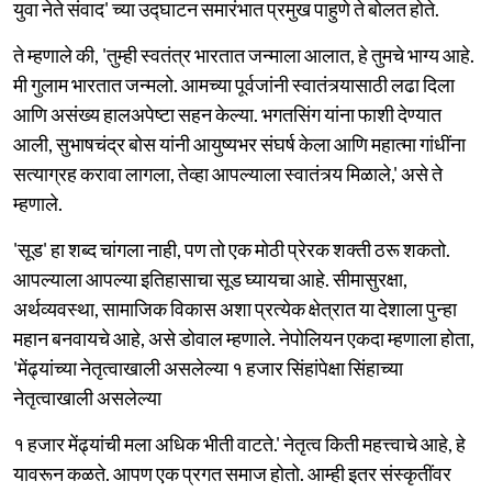
युवा नेते संवाद' च्या उद्घाटन समारंभात प्रमुख पाहुणे ते बोलत होते.
ते म्हणाले की, 'तुम्ही स्वतंत्र भारतात जन्माला आलात, हे तुमचे भाग्य आहे.
मी गुलाम भारतात जन्मलो. आमच्या पूर्वजांनी स्वातंत्र्यासाठी लढा दिला
आणि असंख्य हालअपेष्टा सहन केल्या. भगतसिंग यांना फाशी देण्यात
आली, सुभाषचंद्र बोस यांनी आयुष्यभर संघर्ष केला आणि महात्मा गांधींना
सत्याग्रह करावा लागला, तेव्हा आपल्याला स्वातंत्र्य मिळाले,' असे ते
म्हणाले.
'सूड' हा शब्द चांगला नाही, पण तो एक मोठी प्रेरक शक्ती ठरू शकतो.
आपल्याला आपल्या इतिहासाचा सूड घ्यायचा आहे. सीमासुरक्षा,
अर्थव्यवस्था, सामाजिक विकास अशा प्रत्येक क्षेत्रात या देशाला पुन्हा
महान बनवायचे आहे, असे डोवाल म्हणाले. नेपोलियन एकदा म्हणाला होता,
'मेंढ्यांच्या नेतृत्वाखाली असलेल्या १ हजार सिंहांपेक्षा सिंहाच्या
नेतृत्वाखाली असलेल्या
१ हजार मेंढ्यांची मला अधिक भीती वाटते.' नेतृत्व किती महत्त्वाचे आहे, हे
यावरून कळते. आपण एक प्रगत समाज होतो. आम्ही इतर संस्कृतींवर